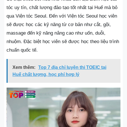
tóc uy tín, chất lượng đào tạo tốt nhất tại Huế mà bỏ
qua Viện tóc Seoul. Đến với Viện tóc Seoul học viên
sẽ được học các kỹ năng từ cơ bản như cắt, gội,
massage đến kỹ năng nâng cao như uốn, duỗi,
nhuộm. Đặc biệt học viên sẽ được học theo liệu trình
chuẩn quốc tế.
Xem thêm:
Top 7 địa chỉ luyện thi TOEIC tại
Huế chất lượng, học phí hợp lý