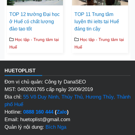
TOP 12 trường Đại học
TOP 11 Trung tâm
ở Huế có chất lượng
luyện thi ielts tại Huế
đào tạo tốt
đáng tin cậy
Học tập - Trung tâm tại
Học tập - Trung tâm tại
Huế
Huế
HUETOPLIST
Đơn vị chủ quản: Công ty DanaSEO
MST: 0402001765 cấp ngày 20/09/2019
Địa chỉ:
55 Võ Duy Ninh, Thủy Thủ, Hương Thủy, Thành
phố Huế
Hotline:
0888 160 444
(
Zalo
)
Email: huetoplist@gmail.com
Quản lý nội dung:
Bích Nga