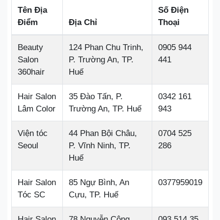
Tên Địa
Số Điện
Điểm
Địa Chỉ
Thoại
Beauty
124 Phan Chu Trinh,
0905 944
Salon
P. Trường An, TP.
441
360hair
Huế
Hair Salon
35 Đào Tấn, P.
0342 161
Lâm Color
Trường An, TP. Huế
943
Viện tóc
44 Phan Bội Châu,
0704 525
Seoul
P. Vĩnh Ninh, TP.
286
Huế
Hair Salon
85 Ngự Bình, An
0377959019
Tóc SC
Cựu, TP. Huế
Hair Salon
78 Nguyễn Công
093 514 35