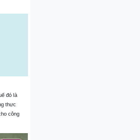
uế đó là
ng thực
cho công