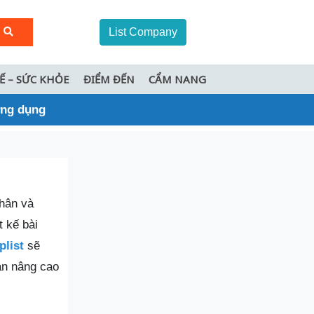
List Company
TẾ – SỨC KHỎE
ĐIỂM ĐẾN
CẨM NANG
ứng dụng
nhân và
t kế bài
plist
sẽ
ạn nâng cao