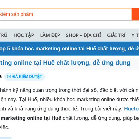
TRÚ
HỌC TẬP
LÀM ĐẸP
SHOP – ĐỊA CHỈ
GIẢI TRÍ
Y 
op 5 khóa học marketing online tại Huế chất lượng, dễ 
ting online tại Huế chất lượng, dễ ứng dụng
26
ĐÃ KIỂM DUYỆT
thành kỹ năng quan trọng trong thời đại số, đặc biệt với cá 
ện nay. Tại Huế, nhiều khóa học marketing online được thiế
ành và khả năng ứng dụng thực tế. Trong bài viết này,
Hueto
marketing online tại Huế
chất lượng, dễ ứng dụng, giúp b
việc.