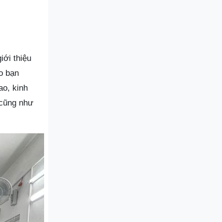
iới thiệu
o bạn
ao, kinh
 cũng như