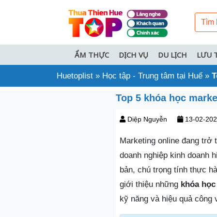
ẨM THỰC
DỊCH VỤ
DU LỊCH
LƯU 
Huetoplist
»
Học tập - Trung tâm tại Huế
»
T
Top 5 khóa học marke
Diệp Nguyễn
13-02-20
Marketing online đang trở 
doanh nghiệp kinh doanh hi
bản, chú trọng tính thực h
giới thiệu những
khóa học 
kỹ năng và hiệu quả công 