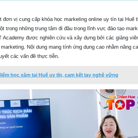
 đơn vị cung cấp khóa học marketing online uy tín tại Huế 
 trong những trung tâm đi đầu trong lĩnh vực đào tạo marke
3T Academy được nghiên cứu và xây dựng bởi các giảng viê
c marketing. Nội dung mang tính ứng dụng cao nhằm nâng ca
uyết các vấn đề thực tiễn.
điểm học xăm tại Huế uy tín, cam kết tay nghề vững