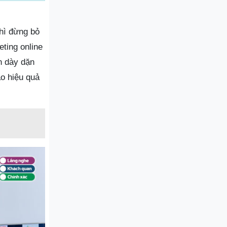
thì đừng bỏ
ting online
n dày dặn
o hiệu quả