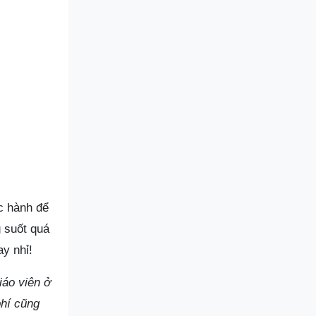
c hành để
g suốt quá
y nhỉ!
iáo viên ở
phí cũng