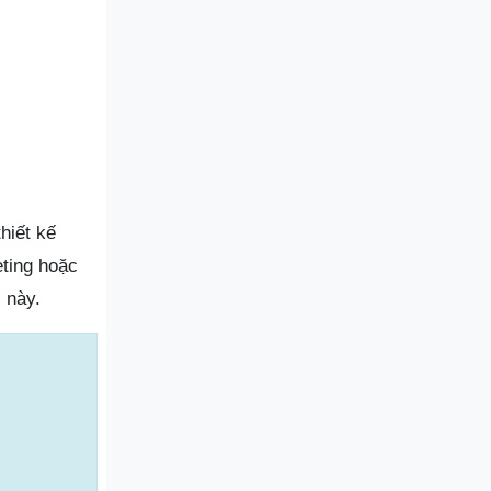
hiết kế
eting hoặc
 này.