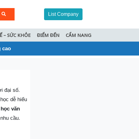
List Company
TẾ – SỨC KHỎE
ĐIỂM ĐẾN
CẨM NANG
g cao
i đại số.
 học dễ hiểu
 học văn
 nhu cầu.