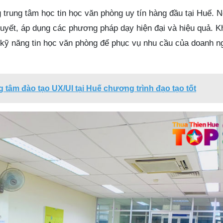
 trung tâm học tin học văn phòng uy tín hàng đầu tại Huế. 
huyết, áp dụng các phương pháp dạy hiện đại và hiệu quả. K
kỹ năng tin học văn phòng để phục vụ nhu cầu của doanh n
g tâm đào tạo UX/UI tại Huế chương trình đạo tạo tốt