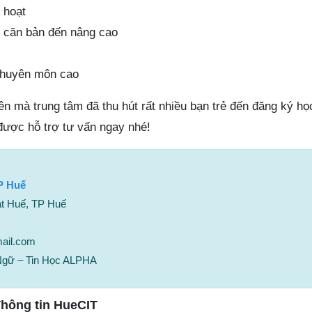
h hoạt
 căn bản đến nâng cao
 chuyên môn cao
 mà trung tâm đã thu hút rất nhiều bạn trẻ đến đăng ký học
được hỗ trợ tư vấn ngay nhé!
P Huế
t Huế, TP Huế
mail.com
Ngữ – Tin Học ALPHA
hông tin HueCIT