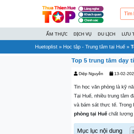
ẨM THỰC
DỊCH VỤ
DU LỊCH
LƯU 
Huetoplist
»
Học tập - Trung tâm tại Huế
»
T
Top 5 trung tâm dạy t
Diệp Nguyễn
13-02-20
Tin học văn phòng là kỹ năn
Tại Huế, nhiều trung tâm đ
và bám sát thực tế. Trong 
phòng tại Huế
chất lượng 
Mục lục nội dung