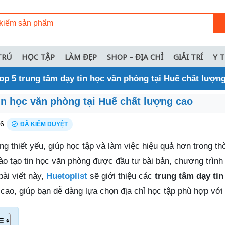
TRÚ
HỌC TẬP
LÀM ĐẸP
SHOP – ĐỊA CHỈ
GIẢI TRÍ
Y 
op 5 trung tâm dạy tin học văn phòng tại Huế chất lượn
in học văn phòng tại Huế chất lượng cao
26
ĐÃ KIỂM DUYỆT
g thiết yếu, giúp học tập và làm việc hiệu quả hơn trong thờ
ào tạo tin học văn phòng được đầu tư bài bản, chương trình
bài viết này,
Huetoplist
sẽ giới thiệu các
trung tâm dạy tin
cao, giúp bạn dễ dàng lựa chọn địa chỉ học tập phù hợp với