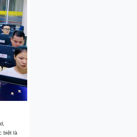
d,
 biệt là