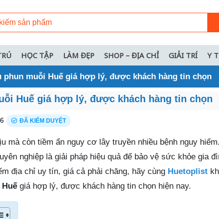
TRÚ
HỌC TẬP
LÀM ĐẸP
SHOP – ĐỊA CHỈ
GIẢI TRÍ
Y 
ụ phun muỗi Huế giá hợp lý, được khách hàng tin chọn
uỗi Huế giá hợp lý, được khách hàng tin chọn
26
ĐÃ KIỂM DUYỆT
ịu mà còn tiềm ẩn nguy cơ lây truyền nhiều bệnh nguy hiểm.
uyên nghiệp là giải pháp hiệu quả để bảo vệ sức khỏe gia đ
m địa chỉ uy tín, giá cả phải chăng, hãy cùng
Huetoplist
kh
 Huế
giá hợp lý, được khách hàng tin chọn hiện nay.