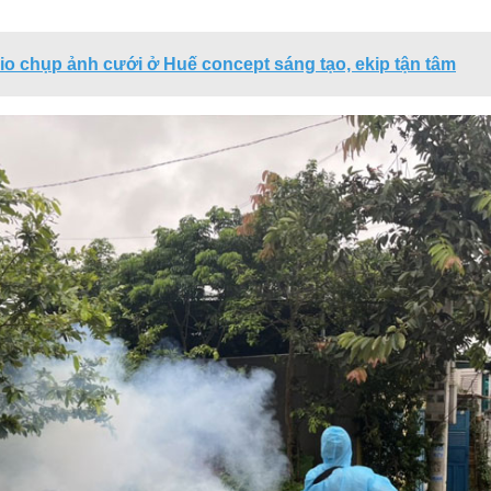
io chụp ảnh cưới ở Huế concept sáng tạo, ekip tận tâm