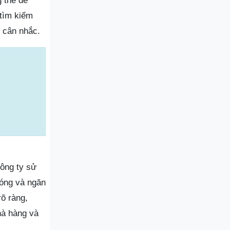
g thể để
 tìm kiếm
g cân nhắc.
Công ty sử
hóng và ngăn
õ ràng,
hà hàng và