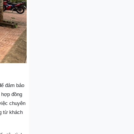
 để đảm bảo
à hợp đồng
 việc chuyên
g từ khách