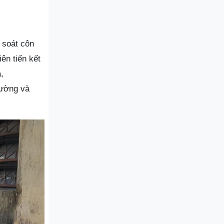
 soát côn
ên tiến kết
,
rường và