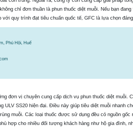
oát côn trùng. Ngoài ra, công ty còn cung cấp giải pháp tổn
 không chỉ đơn thuần là phun thuốc diệt muỗi. Nếu bạn đang
 với quy trình đạt tiêu chuẩn quốc tế, GFC là lựa chọn đán
ám, Phú Hội, Huế
.com
ững đơn vị chuyên cung cấp dịch vụ phun thuốc diệt muỗi. 
 ULV SS20 hiện đại. Điều này giúp tiêu diệt muỗi nhanh c
trùng muỗi. Các loại thuốc được sử dụng đều có nguồn gốc r
phù hợp cho nhiều đối tượng khách hàng như hộ gia đình, n