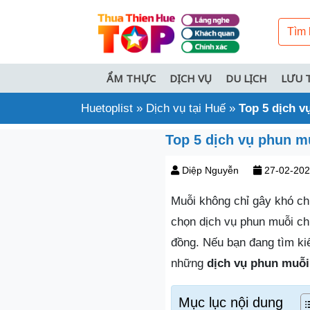
ẨM THỰC
DỊCH VỤ
DU LỊCH
LƯU 
Huetoplist
»
Dịch vụ tại Huế
»
Top 5 dịch v
Top 5 dịch vụ phun m
Diệp Nguyễn
27-02-20
Muỗi không chỉ gây khó ch
chọn dịch vụ phun muỗi ch
đồng. Nếu bạn đang tìm kiế
những
dịch vụ phun muỗi
Mục lục nội dung