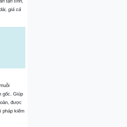
n tận tình,
ài, giá cả
 muỗi
n gốc. Giúp
 toàn, được
i pháp kiểm