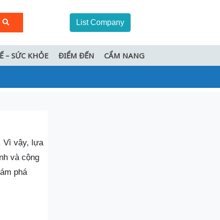
List Company
TẾ – SỨC KHỎE
ĐIỂM ĐẾN
CẨM NANG
 Vì vậy, lựa
ình và cộng
ám phá