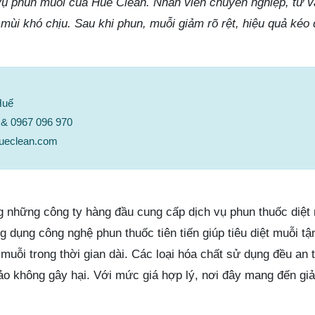
 vụ phun muỗi của Huế Clean. Nhân viên chuyên nghiệp, tư vấ
mùi khó chịu. Sau khi phun, muỗi giảm rõ rệt, hiệu quả kéo d
Huế
0 & 0967 096 970
hueclean.com
ng những công ty hàng đầu cung cấp dịch vụ phun thuốc diệt
 dụng công nghệ phun thuốc tiên tiến giúp tiêu diệt muỗi tậ
muỗi trong thời gian dài. Các loại hóa chất sử dụng đều an
ảo không gây hại. Với mức giá hợp lý, nơi đây mang đến giả