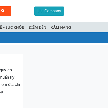
List Company
TẾ – SỨC KHỎE
ĐIỂM ĐẾN
CẨM NANG
nguy cơ
chuẩn kỹ
iếm địa chỉ
ạn.