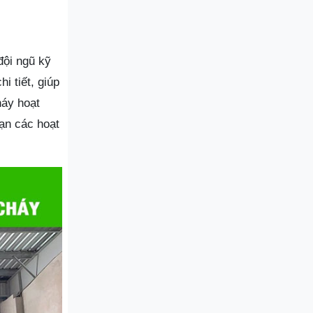
đội ngũ kỹ
i tiết, giúp
háy hoạt
oạn các hoạt