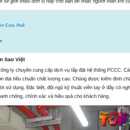
ôi sẽ giới thiệu đơn vị này cho bạn bè hoặc người thân khi c
An Cựu, Huế
n
n Sao Việt
công ty chuyên cung cấp dịch vụ lắp đặt hệ thống PCCC. C
uôn đạt tiêu chuẩn chất lượng cao. Chúng được kiểm định ch
ời sử dụng. Đặc biệt, đội ngũ kỹ thuật viên tay ở đây có ng
hanh chóng, chính xác và hiệu quả cho khách hàng.