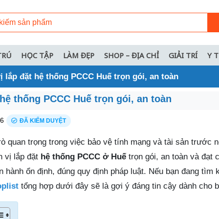
TRÚ
HỌC TẬP
LÀM ĐẸP
SHOP – ĐỊA CHỈ
GIẢI TRÍ
Y 
ị lắp đặt hệ thống PCCC Huế trọn gói, an toàn
 hệ thống PCCC Huế trọn gói, an toàn
26
ĐÃ KIỂM DUYỆT
ò quan trọng trong việc bảo vệ tính mạng và tài sản trước 
 vị lắp đặt
hệ thống PCCC ở Huế
trọn gói, an toàn và đạt 
ận hành ổn định, đúng quy định pháp luật. Nếu bạn đang tìm k
plist
tổng hợp dưới đây sẽ là gợi ý đáng tin cậy dành cho b