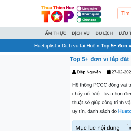
ẨM THỰC
DỊCH VỤ
DU LỊCH
LƯU 
Huetoplist
»
Dịch vụ tại Huế
»
Top 5+ đơn v
Top 5+ đơn vị lắp đặt
Diệp Nguyễn
27-02-20
Hệ thống PCCC đóng vai tr
cháy nổ. Việc lựa chọn đơn
thuật sẽ giúp công trình v
uy tín, danh sách do
Hueto
Mục lục nội dung