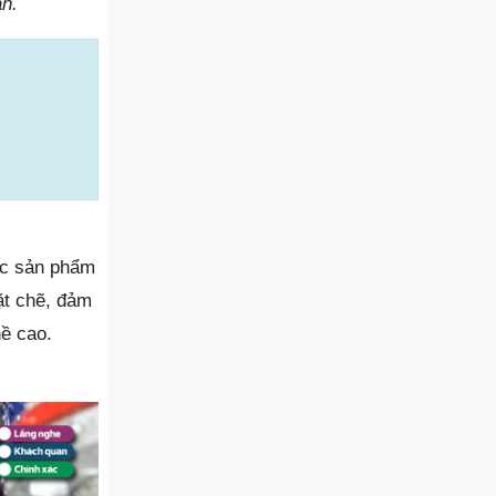
ần.
ác sản phẩm
ặt chẽ, đảm
hề cao.