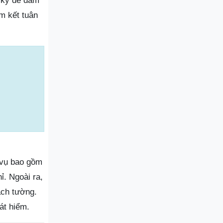
h kỳ để đảm
m kết tuân
 vụ bao gồm
. Ngoài ra,
ách tường.
át hiểm.