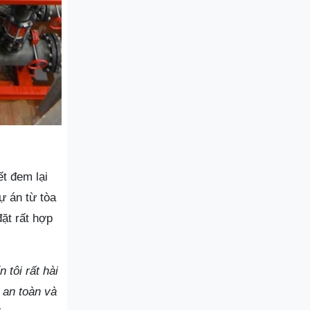
t đem lại
ự án từ tòa
ặt rất hợp
 tôi rất hài
 an toàn và