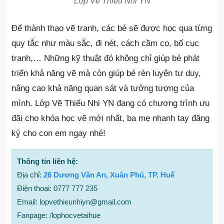
Lớp Vẽ Thiếu Nhi YN
Để thành thạo vẽ tranh, các bé sẽ được học qua từng
quy tắc như màu sắc, đi nét, cách cầm cọ, bố cục
tranh,… Những kỹ thuật đó không chỉ giúp bé phát
triển khả năng vẽ mà còn giúp bé rèn luyện tư duy,
nâng cao khả năng quan sát và tưởng tượng của
mình. Lớp Vẽ Thiếu Nhi YN đang có chương trình ưu
đãi cho khóa học vẽ mới nhất, ba mẹ nhanh tay đăng
ký cho con em ngay nhé!
Thông tin liên hệ:
Địa chỉ:
26 Dương Văn An, Xuân Phú, TP. Huế
Điện thoại: 0777 777 235
Email: lopvethieunhiyn@gmail.com
Fanpage: /lophocvetaihue