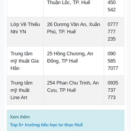
Thuận Lộc, TP. Huế
450
542
Lớp Vẽ Thiếu
26 Dương Văn An, Xuân
0777
Nhi YN
Phú, TP. Huế
777
235
Trung tâm
25 Hồng Chương, An
090
mỹ thuật Gia
Đông, TP Huế
585
Hân
7077
Trung tâm
254 Phan Chu Trinh, An
0935
mỹ thuật
Cựu, TP Huế
737
Line Art
773
Xem thêm
Top 5+ trường tiểu học tư thục Huế