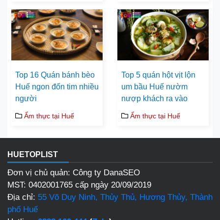
Top 16 Quán bánh bèo
Top 5 quán hột vịt lộn
Huế ngon đốn tim nhiều
um bầu Huế nườm
người
nượp khách ra vào
Ẩm thực tại Huế
Ẩm thực tại Huế
HUETOPLIST
Đơn vị chủ quản: Công ty DanaSEO
MST: 0402001765 cấp ngày 20/09/2019
Địa chỉ:
55 Võ Duy Ninh, Thủy Thủ, Hương Thủy, Thành
phố Huế