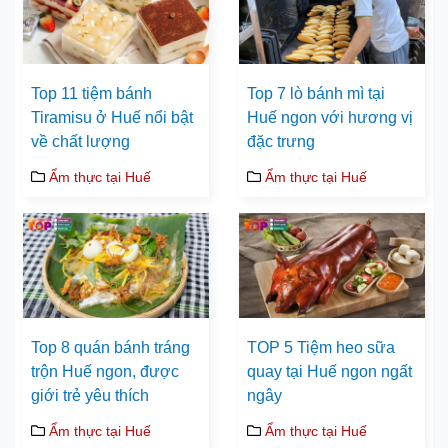
Top 11 tiệm bánh
Top 7 lò bánh mì tại
Tiramisu ở Huế nổi bật
Huế ngon với hương vị
về chất lượng
đặc trưng
Ẩm thực tại Huế
Ẩm thực tại Huế
Top 8 quán bánh tráng
TOP 5 Tiệm heo sữa
trộn Huế ngon, được
quay tại Huế ngon ngất
giới trẻ yêu thích
ngây
Ẩm thực tại Huế
Ẩm thực tại Huế