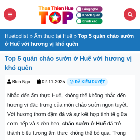
Huetoplist
»
Ẩm thực tại Huế
»
Top 5 quán cháo sườn
ở Huế với hương vị khó quên
Top 5 quán cháo sườn ở Huế với hương vị
khó quên
Bích Nga
02-11-2025
ĐÃ KIỂM DUYỆT
Nhắc đến ẩm thực Huế, không thể không nhắc đến
hương vị đặc trưng của món cháo sườn ngon tuyệt.
Với hương thơm đậm đà và sự kết hợp tinh tế giữa
cơm nếp và sườn heo,
cháo sườn ở Huế
đã trở
thành biểu tượng ẩm thực không thể bỏ qua. Trong