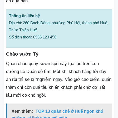
ăn của bạn.
Thông tin liên hệ
Địa chỉ: 260 Bạch Đằng, phường Phú Hội, thành phố Huế,
Thừa Thiên Huế
Số điện thoại: 0935 123 456
Cháo sườn Tý
Quán cháo quẩy sườn sụn này tọa lạc trên con
đường Lê Duẩn dễ tìm. Một khi khách hàng tới đây
ăn rồi thì sẽ bị “nghiện” ngay. Vào giờ cao điểm, quán
thậm chí còn quá tải, khiến khách phải chờ đợi rất
lâu mới có chỗ ngồi.
Xem thêm:
TOP 13 quán chè ở Huế ngon khó
cưỡng, ai thử cũng mê mẩn