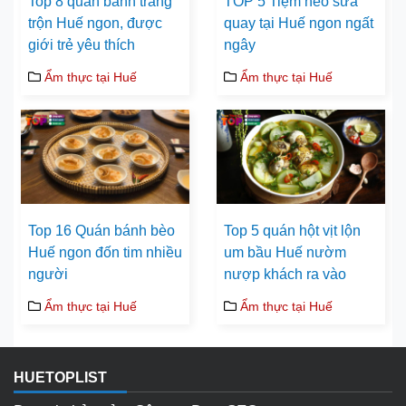
Top 8 quán bánh tráng
TOP 5 Tiệm heo sữa
trộn Huế ngon, được
quay tại Huế ngon ngất
giới trẻ yêu thích
ngây
Ẩm thực tại Huế
Ẩm thực tại Huế
Top 16 Quán bánh bèo
Top 5 quán hột vịt lộn
Huế ngon đốn tim nhiều
um bầu Huế nườm
người
nượp khách ra vào
Ẩm thực tại Huế
Ẩm thực tại Huế
HUETOPLIST