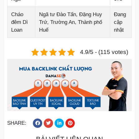
Cháo
Ngã tư Đào Tấn, Đặng Huy
Đang
đêm Dì
Trứ, Trường An, Thành phố
cập
Loan
Huế
nhật
4.9/5 - (115 votes)
SHARE: