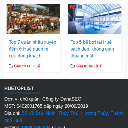
Top 7 quán nhậu xuyên
Top 5 bể bơi tại Huế
đêm ở Huế ngon rẻ,
sạch đẹp, không gian
cực đông khách
thoáng mát
Giải trí tại Huế
Giải trí tại Huế
HUETOPLIST
Đơn vị chủ quản: Công ty DanaSEO
MST: 0402001765 cấp ngày 20/09/2019
Địa chỉ:
55 Võ Duy Ninh, Thủy Thủ, Hương Thủy, Thành
phố Huế
Hotline:
0888 160 444
(
Zalo
)