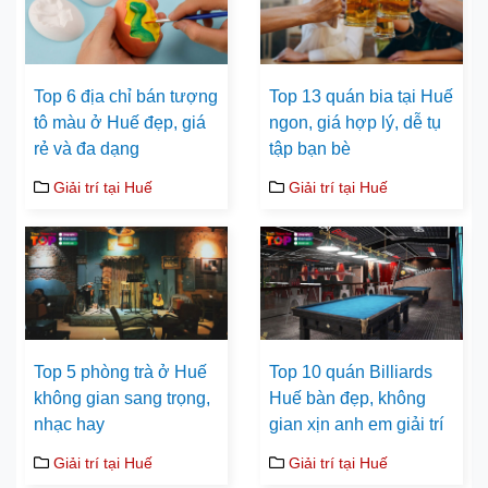
Top 6 địa chỉ bán tượng
Top 13 quán bia tại Huế
tô màu ở Huế đẹp, giá
ngon, giá hợp lý, dễ tụ
rẻ và đa dạng
tập bạn bè
Giải trí tại Huế
Giải trí tại Huế
Top 5 phòng trà ở Huế
Top 10 quán Billiards
không gian sang trọng,
Huế bàn đẹp, không
nhạc hay
gian xịn anh em giải trí
Giải trí tại Huế
Giải trí tại Huế