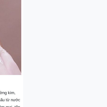
ường kim,
hẩu từ nước