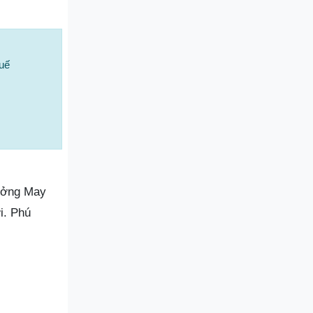
uế
Xưởng May
i. Phú