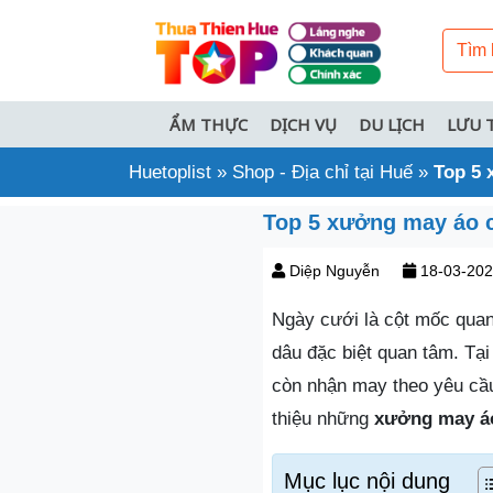
ẨM THỰC
DỊCH VỤ
DU LỊCH
LƯU 
Huetoplist
»
Shop - Địa chỉ tại Huế
»
Top 5 
Top 5 xưởng may áo cư
Diệp Nguyễn
18-03-20
Ngày cưới là cột mốc quan
dâu đặc biệt quan tâm. Tạ
còn nhận may theo yêu cầu,
thiệu những
xưởng may á
Mục lục nội dung