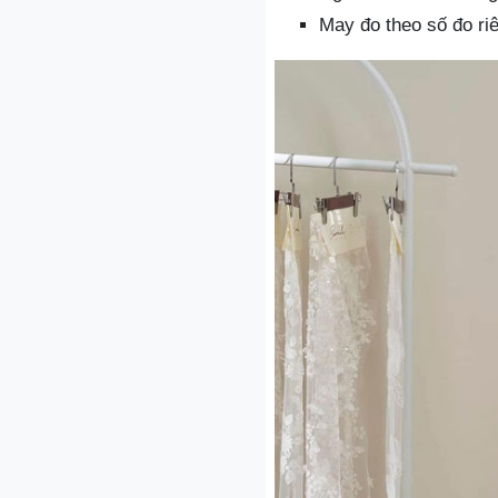
May đo theo số đo ri