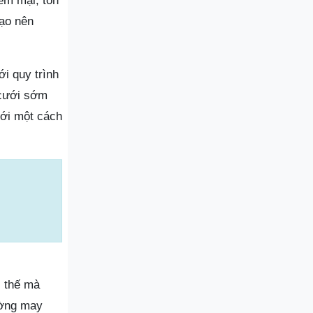
ềm mại, tôn
tạo nên
i quy trình
 cưới sớm
ưới một cách
ì thế mà
ường may