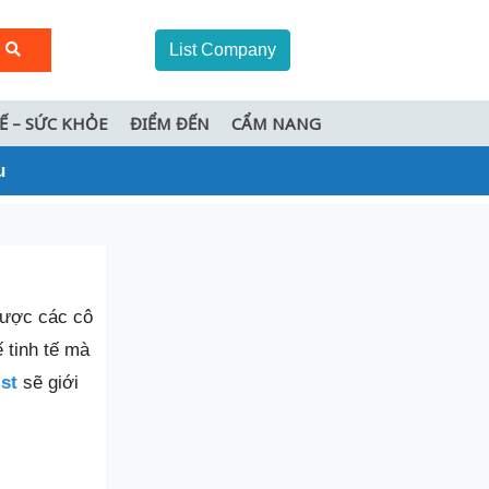
List Company
TẾ – SỨC KHỎE
ĐIỂM ĐẾN
CẨM NANG
u
được các cô
 tinh tế mà
st
sẽ giới