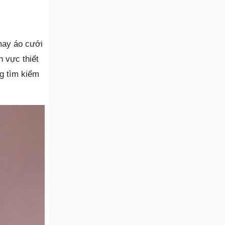
may áo cưới
h vực thiết
g tìm kiếm