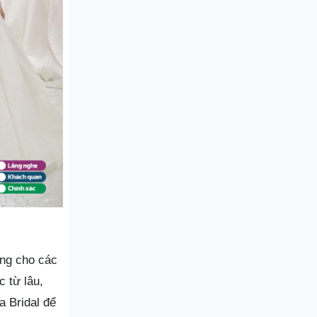
ng cho các
 từ lâu,
a Bridal để