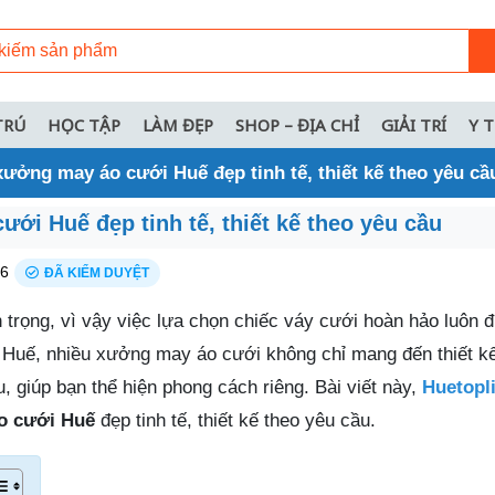
TRÚ
HỌC TẬP
LÀM ĐẸP
SHOP – ĐỊA CHỈ
GIẢI TRÍ
Y 
xưởng may áo cưới Huế đẹp tinh tế, thiết kế theo yêu cầ
ới Huế đẹp tinh tế, thiết kế theo yêu cầu
26
ĐÃ KIỂM DUYỆT
 trọng, vì vậy việc lựa chọn chiếc váy cưới hoàn hảo luôn 
i Huế, nhiều xưởng may áo cưới không chỉ mang đến thiết kế
 giúp bạn thể hiện phong cách riêng. Bài viết này,
Huetopli
o cưới Huế
đẹp tinh tế, thiết kế theo yêu cầu.