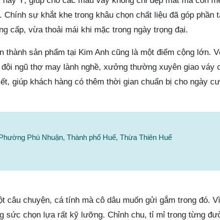
 hay Ý, giúp cho các mẫu váy không chỉ đẹp mắt mà còn m
. Chính sự khắt khe trong khâu chọn chất liệu đã góp phần 
g cấp, vừa thoải mái khi mặc trong ngày trọng đại.
n thành sản phẩm tại Kim Anh cũng là một điểm cộng lớn. Vớ
à đội ngũ thợ may lành nghề, xưởng thường xuyên giao váy
kết, giúp khách hàng có thêm thời gian chuẩn bị cho ngày c
 Phường Phú Nhuận, Thành phố Huế, Thừa Thiên Huế
t câu chuyện, cá tính mà cô dâu muốn gửi gắm trong đó. V
g sức chọn lựa rất kỹ lưỡng. Chỉnh chu, tỉ mỉ trong từng đ