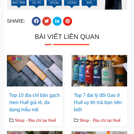
SHARE:
BÀI VIẾT LIÊN QUAN
Top 10 địa chỉ bán gạch
Top 7 đại lý đổi Gas ở
men Huế giá rẻ, đa
Huế uy tín mà bạn nên
dạng mẫu mã
biết
Shop - Địa chỉ tại Huế
Shop - Địa chỉ tại Huế