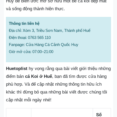
Huy để biến ước mơ sở hữu một bể cá koi đẹp mắt
và sống động thành hiện thực.
Thông tin liên hệ
Địa chỉ: Xóm 3, Triều Sơn Nam, Thành phố Huế
Điện thoại: 0763 565 110
Fanpage: Cửa Hàng Cá Cảnh Quốc Huy
Giờ mở cửa: 07:00–21:00
Huetoplist
hy vọng rằng qua bài viết giới thiệu những
điểm bán
cá Koi ở Huế
, bạn đã tìm được cửa hàng
phù hợp. Và để cập nhật những thông tin hữu ích
khác thì đừng bỏ qua những bài viết được chúng tôi
cập nhật mỗi ngày nhé!
Số