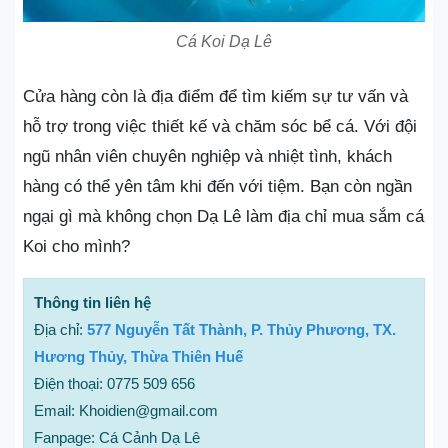
Cá Koi Dạ Lê
Cửa hàng còn là địa điểm để tìm kiếm sự tư vấn và
hỗ trợ trong việc thiết kế và chăm sóc bể cá. Với đội
ngũ nhân viên chuyên nghiệp và nhiệt tình, khách
hàng có thể yên tâm khi đến với tiệm. Bạn còn ngần
ngại gì mà không chọn Dạ Lê làm địa chỉ mua sắm cá
Koi cho mình?
Thông tin liên hệ
Địa chỉ:
577 Nguyễn Tất Thành, P. Thủy Phương, TX.
Hương Thủy, Thừa Thiên Huế
Điện thoại: 0775 509 656
Email: Khoidien@gmail.com
Fanpage: Cá Cảnh Dạ Lê