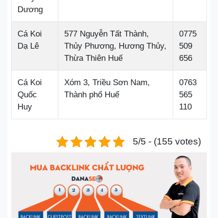
Dương
Cá Koi
577 Nguyễn Tất Thành,
0775
Dạ Lê
Thủy Phương, Hương Thủy,
509
Thừa Thiên Huế
656
Cá Koi
Xóm 3, Triều Sơn Nam,
0763
Quốc
Thành phố Huế
565
Huy
110
5/5 - (155 votes)