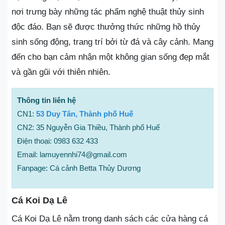
nơi trưng bày những tác phẩm nghệ thuật thủy sinh
độc đáo. Bạn sẽ được thưởng thức những hồ thủy
sinh sống động, trang trí bởi từ đá và cây cảnh. Mang
đến cho bạn cảm nhận một không gian sống đẹp mắt
và gần gũi với thiên nhiên.
Thông tin liên hệ
CN1:
53 Duy Tân, Thành phố Huế
CN2: 35 Nguyễn Gia Thiều, Thành phố Huế
Điện thoại: 0983 632 433
Email: lamuyennhi74@gmail.com
Fanpage: Cá cảnh Betta Thủy Dương
Cá Koi Dạ Lê
Cá Koi Dạ Lê nằm trong danh sách các cửa hàng cá