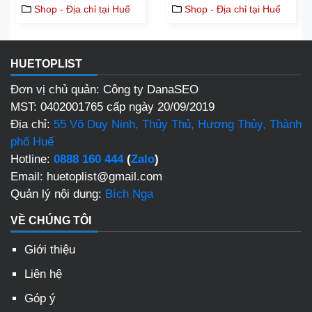
Shop - Địa chỉ tại Huế
Shop - Địa chỉ tại Huế
HUETOPLIST
Đơn vị chủ quản: Công ty DanaSEO
MST: 0402001765 cấp ngày 20/09/2019
Địa chỉ:
55 Võ Duy Ninh, Thủy Thủ, Hương Thủy, Thành
phố Huế
Hotline:
0888 160 444
(
Zalo
)
Email: huetoplist@gmail.com
Quản lý nội dung:
Bích Nga
VỀ CHÚNG TÔI
Giới thiệu
Liên hệ
Góp ý