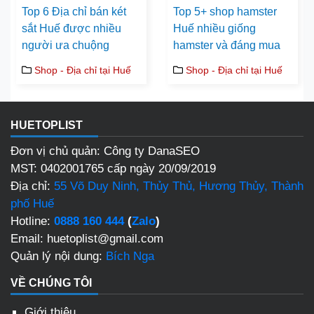
Top 6 Địa chỉ bán két
Top 5+ shop hamster
sắt Huế được nhiều
Huế nhiều giống
người ưa chuộng
hamster và đáng mua
Shop - Địa chỉ tại Huế
Shop - Địa chỉ tại Huế
HUETOPLIST
Đơn vị chủ quản: Công ty DanaSEO
MST: 0402001765 cấp ngày 20/09/2019
Địa chỉ:
55 Võ Duy Ninh, Thủy Thủ, Hương Thủy, Thành
phố Huế
Hotline:
0888 160 444
(
Zalo
)
Email: huetoplist@gmail.com
Quản lý nội dung:
Bích Nga
VỀ CHÚNG TÔI
Giới thiệu