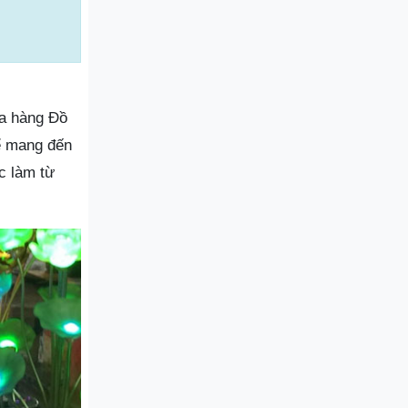
ửa hàng Đồ
ể mang đến
c làm từ