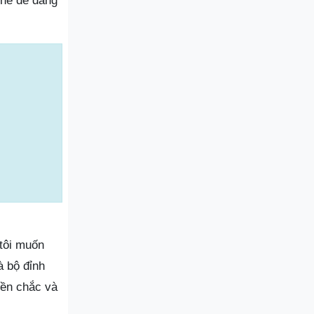
thể dễ dàng
tôi muốn
à bộ đỉnh
bền chắc và