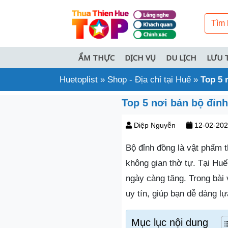
ẨM THỰC
DỊCH VỤ
DU LỊCH
LƯU 
Huetoplist
»
Shop - Địa chỉ tại Huế
»
Top 5 
Top 5 nơi bán bộ đỉnh
Diệp Nguyễn
12-02-20
Bộ đỉnh đồng là vật phẩm t
không gian thờ tự. Tại Hu
ngày càng tăng. Trong bài 
uy tín, giúp bạn dễ dàng l
Mục lục nội dung