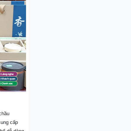
 chầu
cung cấp