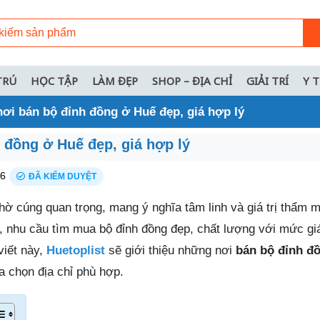
TRÚ
HỌC TẬP
LÀM ĐẸP
SHOP – ĐỊA CHỈ
GIẢI TRÍ
Y 
nơi bán bộ đỉnh đồng ở Huế đẹp, giá hợp lý
 đồng ở Huế đẹp, giá hợp lý
26
ĐÃ KIỂM DUYỆT
hờ cúng quan trọng, mang ý nghĩa tâm linh và giá trị thẩm 
ế, nhu cầu tìm mua bộ đỉnh đồng đẹp, chất lượng với mức gi
viết này,
Huetoplist
sẽ giới thiệu những nơi
bán bộ đỉnh đ
ựa chọn địa chỉ phù hợp.