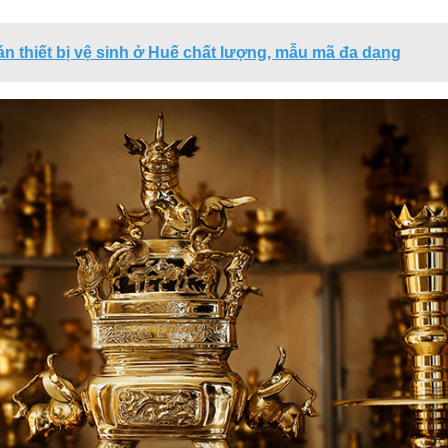
án thiết bị vệ sinh ở Huế chất lượng, mẫu mã đa dạng