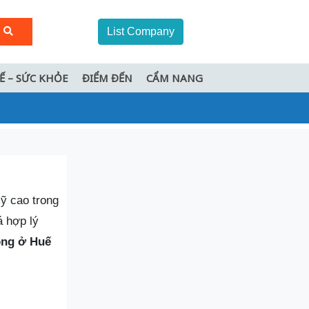
List Company
TẾ – SỨC KHỎE
ĐIỂM ĐẾN
CẨM NANG
mỹ cao trong
á hợp lý
ồng ở Huế