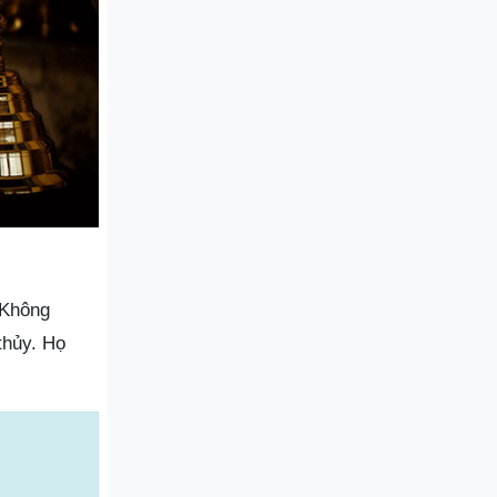
 Không
thủy. Họ