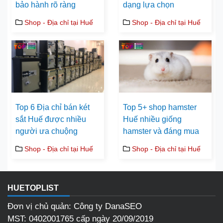
bảo hành rõ ràng
dạng lựa chọn
Shop - Địa chỉ tại Huế
Shop - Địa chỉ tại Huế
Top 6 Địa chỉ bán két
Top 5+ shop hamster
sắt Huế được nhiều
Huế nhiều giống
người ưa chuộng
hamster và đáng mua
Shop - Địa chỉ tại Huế
Shop - Địa chỉ tại Huế
HUETOPLIST
Đơn vị chủ quản: Công ty DanaSEO
MST: 0402001765 cấp ngày 20/09/2019