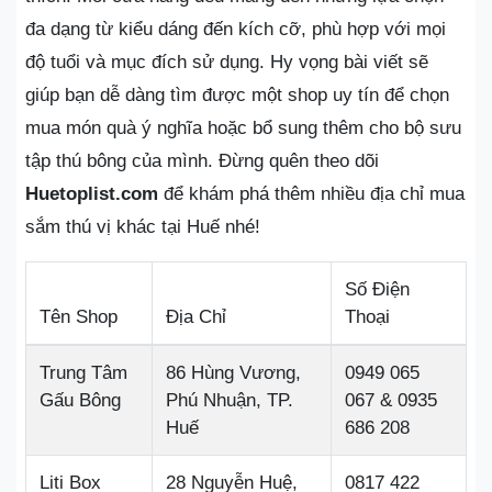
đa dạng từ kiểu dáng đến kích cỡ, phù hợp với mọi
độ tuổi và mục đích sử dụng. Hy vọng bài viết sẽ
giúp bạn dễ dàng tìm được một shop uy tín để chọn
mua món quà ý nghĩa hoặc bổ sung thêm cho bộ sưu
tập thú bông của mình. Đừng quên theo dõi
Huetoplist.com
để khám phá thêm nhiều địa chỉ mua
sắm thú vị khác tại Huế nhé!
Số Điện
Tên Shop
Địa Chỉ
Thoại
Trung Tâm
86 Hùng Vương,
0949 065
Gấu Bông
Phú Nhuận, TP.
067 & 0935
Huế
686 208
Liti Box
28 Nguyễn Huệ,
0817 422