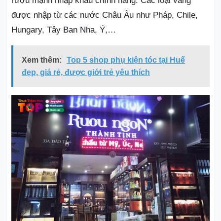
rượu mạnh nhập khẩu chính hãng. Các loại vang
được nhập từ các nước Châu Âu như Pháp, Chile,
Hungary, Tây Ban Nha, Ý,…
Xem thêm:
Top 5 shop phụ kiện tóc tại Huế
đẹp, giá rẻ, được giới trẻ yêu thích