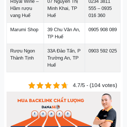
Royal Wine –
07 Nguyễn Thị
0234 3811
Hầm rượu
Minh Khai, TP
555 – 0935
vang Huế
Huế
016 360
Marumi Shop
39 Chu Văn An,
0905 908 089
TP Huế
Rượu Ngon
33A Đào Tấn, P
0903 592 025
Thành Tịnh
Trường An, TP
Huế
4.7/5 - (104 votes)