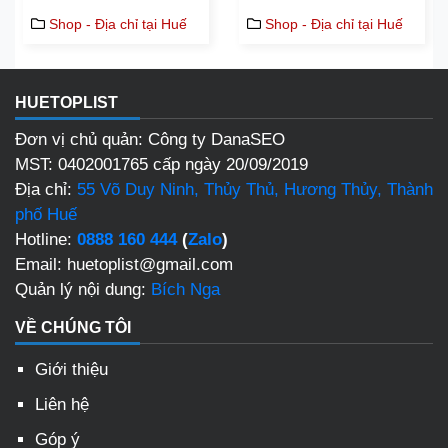
Shop - Địa chỉ tại Huế
Shop - Địa chỉ tại Huế
HUETOPLIST
Đơn vị chủ quản: Công ty DanaSEO
MST: 0402001765 cấp ngày 20/09/2019
Địa chỉ:
55 Võ Duy Ninh, Thủy Thủ, Hương Thủy, Thành
phố Huế
Hotline:
0888 160 444
(
Zalo
)
Email: huetoplist@gmail.com
Quản lý nội dung:
Bích Nga
VỀ CHÚNG TÔI
Giới thiệu
Liên hệ
Góp ý