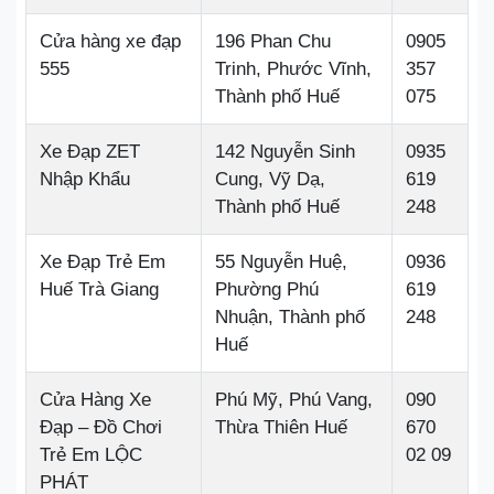
Cửa hàng xe đạp
196 Phan Chu
0905
555
Trinh, Phước Vĩnh,
357
Thành phố Huế
075
Xe Đạp ZET
142 Nguyễn Sinh
0935
Nhập Khẩu
Cung, Vỹ Dạ,
619
Thành phố Huế
248
Xe Đạp Trẻ Em
55 Nguyễn Huệ,
0936
Huế Trà Giang
Phường Phú
619
Nhuận, Thành phố
248
Huế
Cửa Hàng Xe
Phú Mỹ, Phú Vang,
090
Đạp – Đồ Chơi
Thừa Thiên Huế
670
Trẻ Em LỘC
02 09
PHÁT