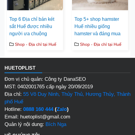
Top 6 Địa chỉ bán két
Top 5+ shop hamster
sắt Huế được nhiều
Huế nhiều giống
người ưa chuộng
hamster và đáng mua
Shop - Địa chỉ tại Huế
Shop - Địa chỉ tại Huế
HUETOPLIST
Đơn vị chủ quản: Công ty DanaSEO
MST: 0402001765 cấp ngày 20/09/2019
Địa chỉ:
55 Võ Duy Ninh, Thủy Thủ, Hương Thủy, Thành
phố Huế
Hotline:
0888 160 444
(
Zalo
)
Email: huetoplist@gmail.com
Quản lý nội dung:
Bích Nga