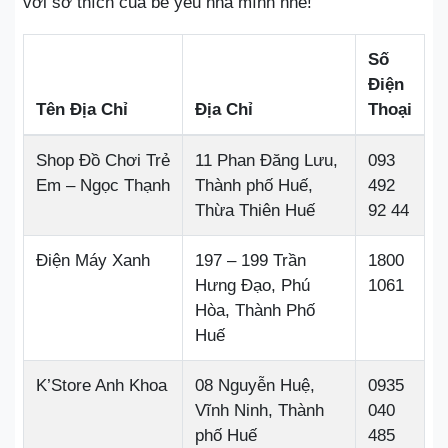
với sở thích của bé yêu nhà mình nhé!
Số
Điện
Tên Địa Chỉ
Địa Chỉ
Thoại
Shop Đồ Chơi Trẻ
11 Phan Đăng Lưu,
093
Em – Ngọc Thạnh
Thành phố Huế,
492
Thừa Thiên Huế
92 44
Điện Máy Xanh
197 – 199 Trần
1800
Hưng Đạo, Phú
1061
Hòa, Thành Phố
Huế
K’Store Anh Khoa
08 Nguyễn Huệ,
0935
Vĩnh Ninh, Thành
040
phố Huế
485