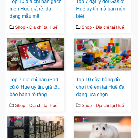
Top 10 địa chỉ bán gạch
Top 7 đại lý đổi Gas ở
men Huế giá rẻ, đa
Huế uy tín mà bạn nên
dạng mẫu mã
biết
Shop - Địa chỉ tại Huế
Shop - Địa chỉ tại Huế
Top 7 địa chỉ bán iPad
Top 10 cửa hàng đồ
cũ ở Huế uy tín, giá tốt,
chơi trẻ em tại Huế đa
bảo hành rõ ràng
dạng lựa chọn
Shop - Địa chỉ tại Huế
Shop - Địa chỉ tại Huế