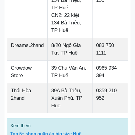
134 Bà Triệu,
135
TP Huế
CN2: 22 kiệt
134 Bà Triệu,
TP Huế
Dreams.2hand
8/20 Ngô Gia
083 750
Tự, TP Huế
1111
Crowdow
39 Chu Văn An,
0965 934
Store
TP Huế
394
Thái Hòa
39A Bà Triệu,
0359 210
2hand
Xuân Phú, TP
952
Huế
Xem thêm
Top 5+ shop quần áo big size Huế