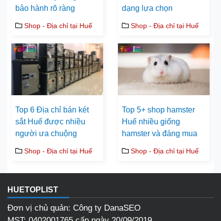
bảo hành rõ ràng
dạng lựa chọn
Shop - Địa chỉ tại Huế
Shop - Địa chỉ tại Huế
Top 6 Địa chỉ bán két
Top 5+ shop hamster
sắt Huế được nhiều
Huế nhiều giống
người ưa chuộng
hamster và đáng mua
Shop - Địa chỉ tại Huế
Shop - Địa chỉ tại Huế
HUETOPLIST
Đơn vị chủ quản: Công ty DanaSEO
MST: 0402001765 cấp ngày 20/09/2019