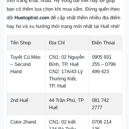
thời trang khác nhau. Hy vọng bài viết này sẽ giúp
bạn có thêm lựa chọn khi mua sắm. Đừng quên theo
dõi
Huetoplist.com
để cập nhật thêm nhiều địa điểm
hay ho và xu hướng thời trang mới nhất tại Huế nhé!
Tên Shop
Địa Chỉ
Điện Thoại
Tuyệt Cú Mèo
CN1: 02 Nguyễn
0905 931
– Second
Bính, TP. Huế
255 – 0799
Hand
CN2: 17A/43 Lý
499 423
Thường Kiệt,
TP. Huế
2nd Huế
44 Trần Phú, TP
081 742
Huế
2777
Color.2hand
CN1: 02 kiệt
0706 214