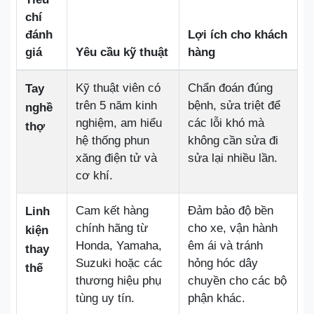
chí
đánh
Lợi ích cho khách
giá
Yêu cầu kỹ thuật
hàng
Kỹ thuật viên có
Chẩn đoán đúng
Tay
trên 5 năm kinh
bệnh, sửa triệt để
nghề
nghiệm, am hiểu
các lỗi khó mà
thợ
hệ thống phun
không cần sửa đi
xăng điện tử và
sửa lại nhiều lần.
cơ khí.
Cam kết hàng
Đảm bảo độ bền
Linh
chính hãng từ
cho xe, vận hành
kiện
Honda, Yamaha,
êm ái và tránh
thay
Suzuki hoặc các
hỏng hóc dây
thế
thương hiệu phụ
chuyền cho các bộ
tùng uy tín.
phận khác.