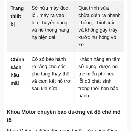
Sở hữu máy đọc
Quá trình sửa
Trang
lỗi, máy ra vào
chữa diễn ra nhanh
thiết
lốp chuyên dụng
chóng, chính xác
bị
và hệ thống nâng
và không gây trầy
hạ hiện đại.
xước hư hỏng vỏ
xe.
Có sổ bảo hành
Khách hàng an tâm
Chính
rõ ràng cho các
sử dụng, được hỗ
sách
phụ tùng thay thế
trợ miễn phí nếu
hậu
và cam kết hỗ trợ
lỗi cũ phát sinh
mãi
sau khi sửa.
trong thời hạn bảo
hành.
Khoa Motor chuyên bảo dưỡng và độ chế mô
tô
Khoa Motor là điểm đến quen thuộc của cộng đồng