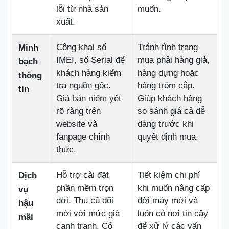
lỗi từ nhà sản
muốn.
xuất.
Công khai số
Tránh tình trạng
Minh
IMEI, số Serial để
mua phải hàng giả,
bạch
khách hàng kiểm
hàng dựng hoặc
thông
tra nguồn gốc.
hàng trộm cắp.
tin
Giá bán niêm yết
Giúp khách hàng
rõ ràng trên
so sánh giá cả dễ
website và
dàng trước khi
fanpage chính
quyết định mua.
thức.
Hỗ trợ cài đặt
Tiết kiệm chi phí
Dịch
phần mềm trọn
khi muốn nâng cấp
vụ
đời. Thu cũ đổi
đời máy mới và
hậu
mới với mức giá
luôn có nơi tin cậy
mãi
cạnh tranh. Có
để xử lý các vấn