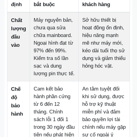
định
bắt buộc
khách hàng
Máy nguyên bản,
Sở hữu thiết bị
Chất
chưa qua sửa
hoạt động ổn định,
lượng
chữa mainboard.
hiệu năng mạnh
đầu
Ngoại hình đạt từ
mẽ như máy mới,
vào
97% đến 99%.
kéo dài tuổi thọ sử
Kiểm tra số lần
dụng và giảm thiểu
sạc và dung
hỏng hóc vặt.
lượng pin thực tế.
Cam kết bảo
An tâm tuyệt đối
Chế
hành phần cứng
khi sử dụng, được
độ
từ 6 đến 12
hỗ trợ kỹ thuật
bảo
tháng. Chính
miễn phí và đảm
hành
sách lỗi 1 đổi 1
bảo quyền lợi tài
trong 30 ngày đầu
chính nếu máy gặp
tiên nếu phát hiện
sự cố ngoài ý