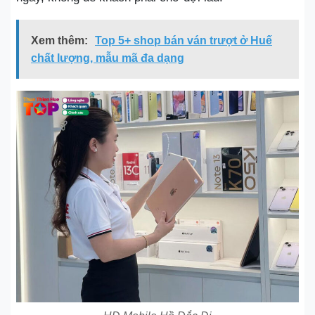
Xem thêm:
Top 5+ shop bán ván trượt ở Huế
chất lượng, mẫu mã đa dạng