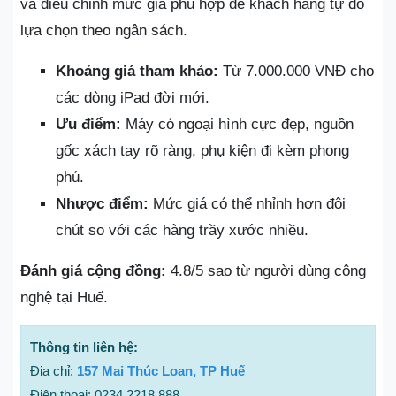
và điều chỉnh mức giá phù hợp để khách hàng tự do
lựa chọn theo ngân sách.
Khoảng giá tham khảo:
Từ 7.000.000 VNĐ cho
các dòng iPad đời mới.
Ưu điểm:
Máy có ngoại hình cực đẹp, nguồn
gốc xách tay rõ ràng, phụ kiện đi kèm phong
phú.
Nhược điểm:
Mức giá có thể nhỉnh hơn đôi
chút so với các hàng trầy xước nhiều.
Đánh giá cộng đồng:
4.8/5 sao từ người dùng công
nghệ tại Huế.
Thông tin liên hệ:
Địa chỉ:
157 Mai Thúc Loan, TP Huế
Điện thoại: 0234 2218 888