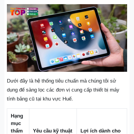
Dưới đây là hệ thống tiêu chuẩn mà chúng tôi sử
dụng để sàng lọc các đơn vị cung cấp thiết bị máy
tính bảng cũ tại khu vực Huế.
Hạng
mục
thẩm
Yêu cầu kỹ thuật
Lợi ích dành cho