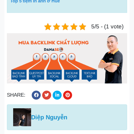
Top 5 tiệm in ảnh ở Huế
5/5 - (1 vote)
SHARE:
Diệp Nguyễn