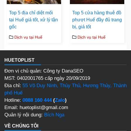
Top 5 địa chỉ diệt mối
Top 5 cửa hàng thuê đồ
tại Huế giá tốt, xử lý tận
phượt Huế đầy đủ trang
gốc
bị, giá tốt
Dịch vụ tại Huế
Dịch vụ tại Huế
HUETOPLIST
Đơn vị chủ quản: Công ty DanaSEO
MST: 0402001765 cấp ngày 20/09/2019
Địa chỉ:
55 Võ Duy Ninh, Thủy Thủ, Hương Thủy, Thành
phố Huế
Hotline:
0888 160 444
(
Zalo
)
Email: huetoplist@gmail.com
Quản lý nội dung:
Bích Nga
VỀ CHÚNG TÔI