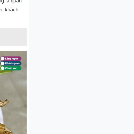
ng là quán
ực khách