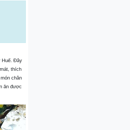
ở Huế. Đây
mát, thích
c món chân
ón ăn được