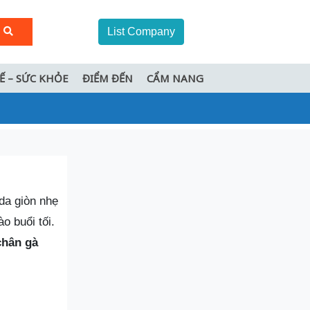
List Company
TẾ – SỨC KHỎE
ĐIỂM ĐẾN
CẨM NANG
da giòn nhẹ
o buổi tối.
chân gà