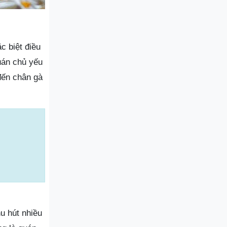
 biệt điều
uán chủ yếu
đến chân gà
u hút nhiều