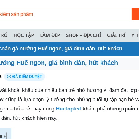
TRÚ
HỌC TẬP
LÀM ĐẸP
SHOP – ĐỊA CHỈ
GIẢI TRÍ
Y 
chân gà nướng Huế ngon, giá bình dân, hút khách
ướng Huế ngon, giá bình dân, hút khách
26
ĐÃ KIỂM DUYỆT
ặt khoái khẩu của nhiều bạn trẻ nhờ hương vị đậm đà, lớp 
 cũng là lựa chọn lý tưởng cho những buổi tụ tập bạn bè và
ngon – bổ – rẻ, hãy cùng
Huetoplist
khám phá những
quán 
 dân, hút khách hiện nay.