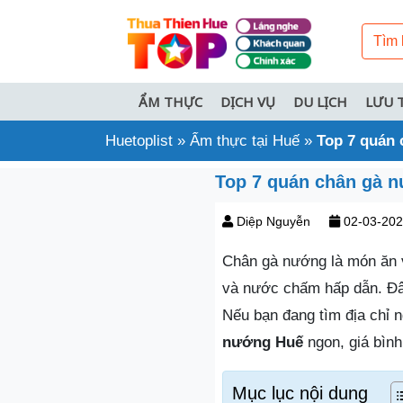
ẨM THỰC
DỊCH VỤ
DU LỊCH
LƯU 
Huetoplist
»
Ẩm thực tại Huế
»
Top 7 quán 
Top 7 quán chân gà n
Diệp Nguyễn
02-03-20
Chân gà nướng là món ăn v
và nước chấm hấp dẫn. Đây
Nếu bạn đang tìm địa chỉ 
nướng Huế
ngon, giá bình
Mục lục nội dung