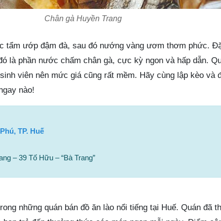
Chân gà Huyền Trang
c tẩm ướp đậm đà, sau đó nướng vàng ươm thơm phức. Đặc
 đó là phần nước chấm chân gà, cực kỳ ngon và hấp dẫn. Q
 sinh viên nên mức giá cũng rất mềm. Hãy cùng lập kèo và 
ngay nào!
 Phú, TP. Huế
ng – 39 Tố Hữu – “Bà Trang”
ong những quán bán đồ ăn lào nổi tiếng tại Huế. Quán đã th