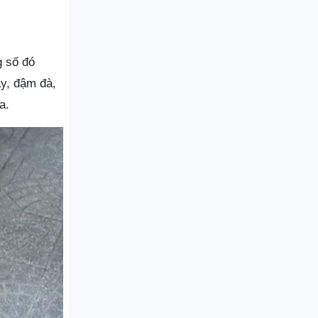
g số đó
ay, đậm đà,
a.