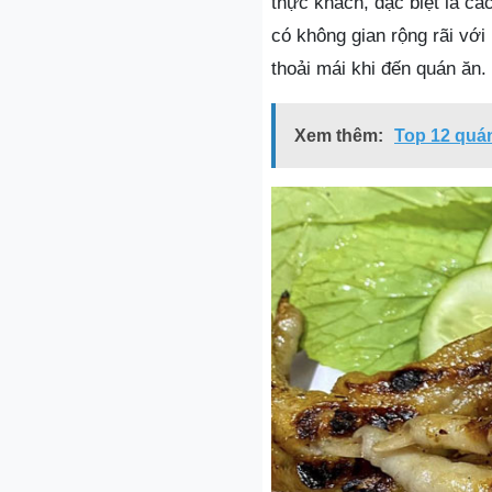
thực khách, đặc biệt là c
có không gian rộng rãi vớ
thoải mái khi đến quán ăn.
Xem thêm:
Top 12 quán