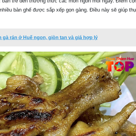
ác bạn trẻ đến thưởng thức các món ngon mỗi ngày. Điểm cộ
i nhiều bàn ghế được sắp xếp gọn gàng. Điều này sẽ giúp th
 gà rán ở Huế ngon, giòn tan và giá hợp lý