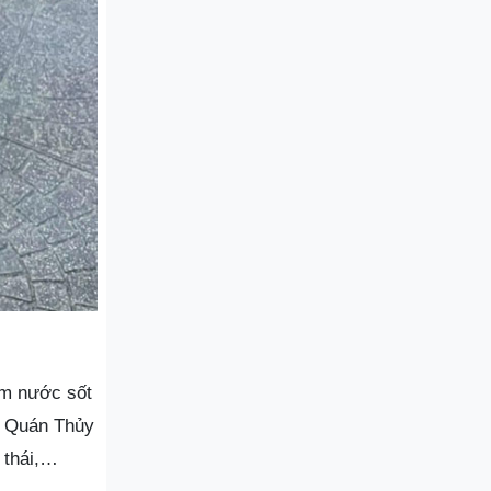
êm nước sốt
, Quán Thủy
 thái,…