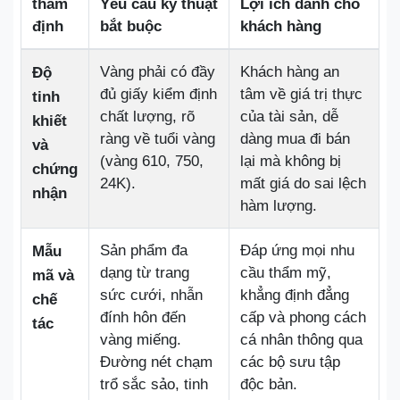
thẩm
Yêu cầu kỹ thuật
Lợi ích dành cho
định
bắt buộc
khách hàng
Vàng phải có đầy
Khách hàng an
Độ
đủ giấy kiểm định
tâm về giá trị thực
tinh
chất lượng, rõ
của tài sản, dễ
khiết
ràng về tuổi vàng
dàng mua đi bán
và
(vàng 610, 750,
lại mà không bị
chứng
24K).
mất giá do sai lệch
nhận
hàm lượng.
Sản phẩm đa
Đáp ứng mọi nhu
Mẫu
dạng từ trang
cầu thẩm mỹ,
mã và
sức cưới, nhẫn
khẳng định đẳng
chế
đính hôn đến
cấp và phong cách
tác
vàng miếng.
cá nhân thông qua
Đường nét chạm
các bộ sưu tập
trổ sắc sảo, tinh
độc bản.