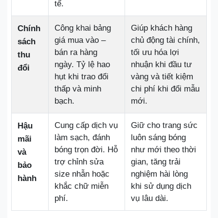
tế.
Công khai bảng
Giúp khách hàng
Chính
giá mua vào –
chủ động tài chính,
sách
bán ra hàng
tối ưu hóa lợi
thu
ngày. Tỷ lệ hao
nhuận khi đầu tư
đổi
hụt khi trao đổi
vàng và tiết kiệm
thấp và minh
chi phí khi đổi mẫu
bạch.
mới.
Cung cấp dịch vụ
Giữ cho trang sức
Hậu
làm sạch, đánh
luôn sáng bóng
mãi
bóng trọn đời. Hỗ
như mới theo thời
và
trợ chỉnh sửa
gian, tăng trải
bảo
size nhẫn hoặc
nghiệm hài lòng
hành
khắc chữ miễn
khi sử dụng dịch
phí.
vụ lâu dài.