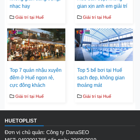
nhạc hay
gian xịn anh em giải trí
Giải trí tại Huế
Giải trí tại Huế
Top 7 quán nhậu xuyên
Top 5 bể bơi tại Huế
đêm ở Huế ngon rẻ,
sạch đẹp, không gian
cực đông khách
thoáng mát
Giải trí tại Huế
Giải trí tại Huế
HUETOPLIST
Đơn vị chủ quản: Công ty DanaSEO