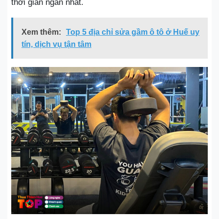
thời gian ngắn nhất.
Xem thêm:
Top 5 địa chỉ sửa gầm ô tô ở Huế uy
tín, dịch vụ tận tâm