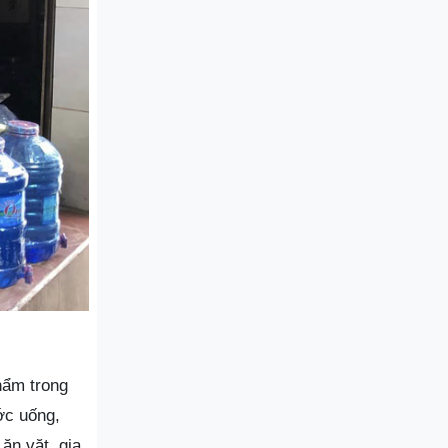
hẩm trong
ớc uống,
n vặt, gia