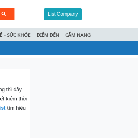
List Company
TẾ – SỨC KHỎE
ĐIỂM ĐẾN
CẨM NANG
g thì đây
ết kiệm thời
ist
tìm hiểu