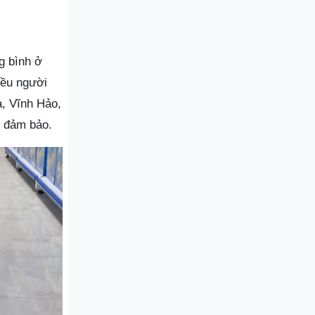
g bình ở
iều người
a, Vĩnh Hảo,
 đảm bảo.