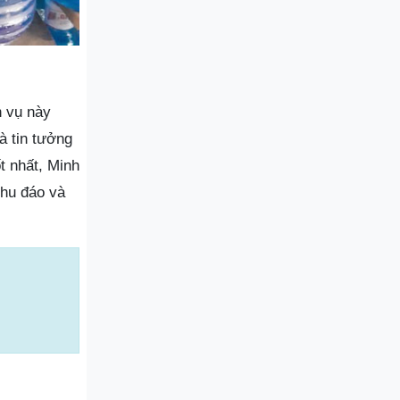
h vụ này
à tin tưởng
t nhất, Minh
chu đáo và