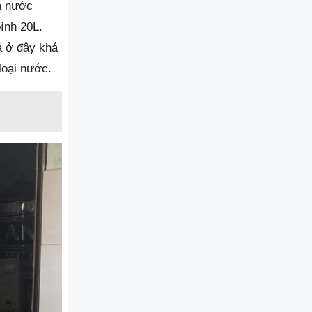
là nước
ình 20L.
ả ở đây khá
loại nước.