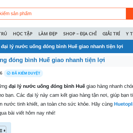
TRÚ
HỌC TẬP
LÀM ĐẸP
SHOP – ĐỊA CHỈ
GIẢI TRÍ
Y 
 đại lý nước uống đóng bình Huế giao nhanh tiện lợi
ng đóng bình Huế giao nhanh tiện lợi
26
ĐÃ KIỂM DUYỆT
hững
đại lý nước uống đóng bình Huế
giao hàng nhanh chón
o bạn. Các đại lý này cam kết giao hàng tận nơi, giúp bạn ti
n nước tinh khiết, an toàn cho sức khỏe. Hãy cùng
Huetopl
 qua bài viết hôm nay nhé!