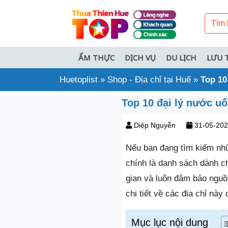
ẨM THỰC
DỊCH VỤ
DU LỊCH
LƯU 
Huetoplist
»
Shop - Địa chỉ tại Huế
»
Top 10
Top 10 đại lý nước uố
Diệp Nguyễn
31-05-20
Nếu bạn đang tìm kiếm n
chính là danh sách dành ch
gian và luôn đảm bảo nguồ
chi tiết về các địa chỉ này
Mục lục nội dung