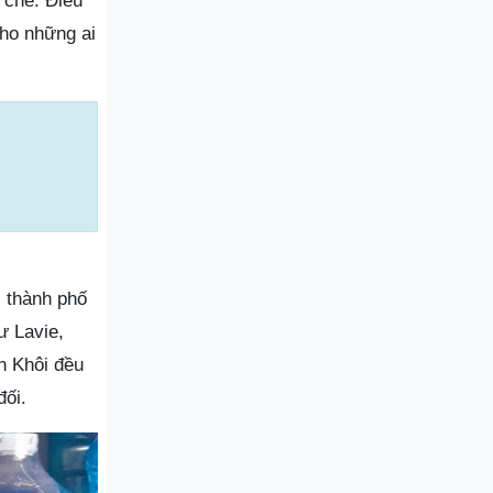
 chẽ. Điều
cho những ai
i thành phố
ư Lavie,
h Khôi đều
đối.