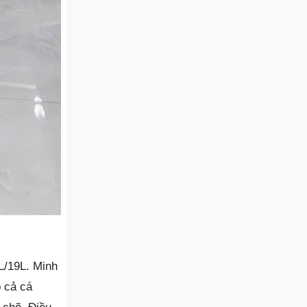
L/19L. Minh
 cả cá