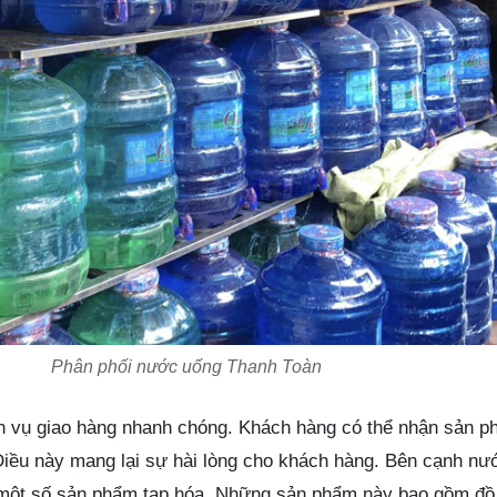
Phân phối nước uống Thanh Toàn
ch vụ giao hàng nhanh chóng. Khách hàng có thể nhận sản p
 Điều này mang lại sự hài lòng cho khách hàng. Bên cạnh nư
một số sản phẩm tạp hóa. Những sản phẩm này bao gồm đồ ă