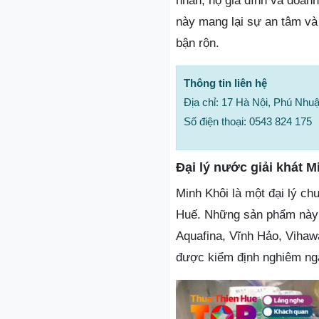
nhân, hộ gia đình và doan
này mang lại sự an tâm và 
bận rộn.
Thông tin liên hệ
Địa chỉ: 17 Hà Nội, Phú Nhu
Số điện thoại: 0543 824 175
Đại lý nước giải khát M
Minh Khôi là một đại lý ch
Huế. Những sản phẩm này t
Aquafina, Vĩnh Hảo, Viha
được kiểm định nghiêm ngặ