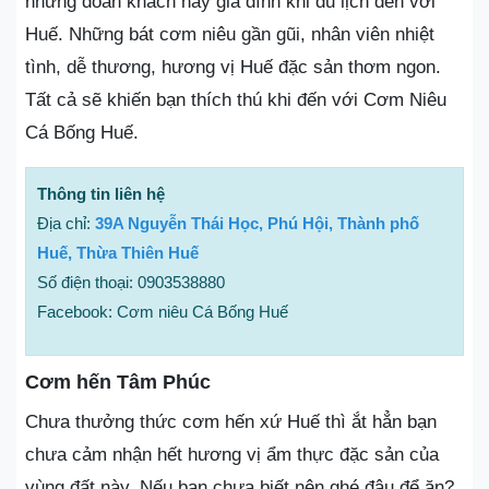
những đoàn khách hay gia đình khi du lịch đến với
Huế. Những bát cơm niêu gần gũi, nhân viên nhiệt
tình, dễ thương, hương vị Huế đặc sản thơm ngon.
Tất cả sẽ khiến bạn thích thú khi đến với Cơm Niêu
Cá Bống Huế.
Thông tin liên hệ
Địa chỉ:
39A Nguyễn Thái Học, Phú Hội, Thành phố
Huế, Thừa Thiên Huế
Số điện thoại: 0903538880
Facebook: Cơm niêu Cá Bống Huế
Cơm hến Tâm Phúc
Chưa thưởng thức cơm hến xứ Huế thì ắt hẳn bạn
chưa cảm nhận hết hương vị ẩm thực đặc sản của
vùng đất này. Nếu bạn chưa biết nên ghé đâu để ăn?