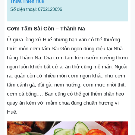
Thừa Thiên Huế
Số điện thoại: 0792129696
Cơm Tấm Sài Gòn – Thành Na
Ở giữa lòng xứ Huế nhưng bạn vẫn có thể thưởng
thức món cơm tấm Sài Gòn ngon đúng điệu tại Nhà
hàng Thành Na. Dĩa cơm tấm kèm sườn nướng thơm
ngon luôn khiến bất cứ ai ăn thử cũng mê mẩn. Ngoài
ra, quán còn có nhiều món cơm ngon khác như cơm
tấm cánh gà, đùi gà, nem nướng, cơm mực nhồi thịt,
cơm cá bống,… Bạn cũng có thể gọi thêm phần heo
quay ăn kèm với mắm chua đúng chuẩn hương vị
Huế.