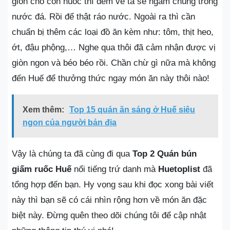
giòn cho con nuốc thì đem về ta sẽ ngâm chúng trong
nước đá. Rồi để thật ráo nước. Ngoài ra thì cần
chuẩn bị thêm các loại đồ ăn kèm như: tôm, thịt heo,
ớt, đậu phộng,… Nghe qua thôi đã cảm nhận được vị
giòn ngon và béo béo rồi. Chần chừ gì nữa mà không
đến Huế để thưởng thức ngay món ăn này thôi nào!
Xem thêm:
Top 15 quán ăn sáng ở Huế siêu
ngon của người bản địa
Vậy là chúng ta đã cùng đi qua
Top 2 Quán bún
giấm ruốc Huế
nổi tiếng trứ danh mà
Huetoplist
đã
tổng hợp đến bạn. Hy vọng sau khi đọc xong bài viết
này thì bạn sẽ có cái nhìn rộng hơn về món ăn đặc
biệt này. Đừng quên theo dõi chúng tôi để cập nhật