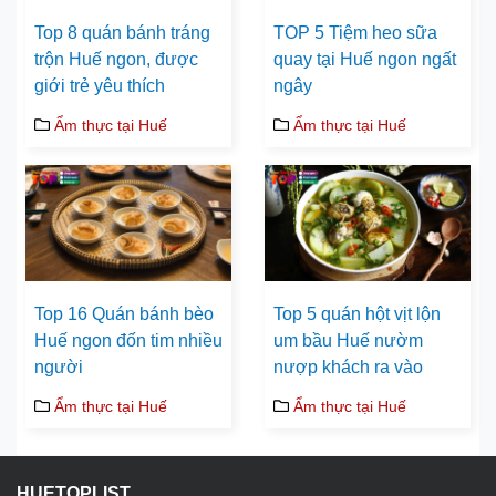
Top 8 quán bánh tráng
TOP 5 Tiệm heo sữa
trộn Huế ngon, được
quay tại Huế ngon ngất
giới trẻ yêu thích
ngây
Ẩm thực tại Huế
Ẩm thực tại Huế
Top 16 Quán bánh bèo
Top 5 quán hột vịt lộn
Huế ngon đốn tim nhiều
um bầu Huế nườm
người
nượp khách ra vào
Ẩm thực tại Huế
Ẩm thực tại Huế
HUETOPLIST