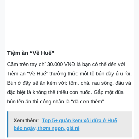
Tiệm ăn “Về Huế”
Cầm trên tay chỉ 30.000 VNĐ là bạn có thể đến với
Tiệm ăn “Về Huế” thưởng thức một tô bún đầy ú ụ rồi.
Bún ở đây sẽ ăn kèm với: tôm, chả, rau sống, đậu và
đặc biệt là không thể thiếu con nuốc. Gắp một đũa
bún lên ăn thì công nhận là “đã cơn thèm”
Xem thêm:
Top 5+ quán kem xôi dừa ở Huế
béo ngậy, thơm ngon, giá rẻ