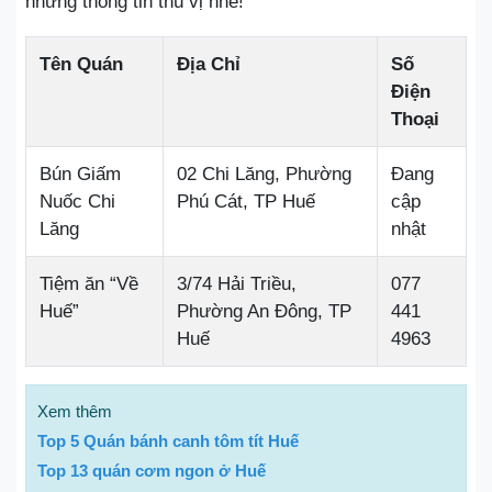
những thông tin thú vị nhé!
Tên Quán
Địa Chỉ
Số
Điện
Thoại
Bún Giấm
02 Chi Lăng, Phường
Đang
Nuốc Chi
Phú Cát, TP Huế
cập
Lăng
nhật
Tiệm ăn “Về
3/74 Hải Triều,
077
Huế”
Phường An Đông, TP
441
Huế
4963
Xem thêm
Top 5 Quán bánh canh tôm tít Huế
Top 13 quán cơm ngon ở Huế