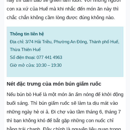
này thì đảm bảo sẽ ghiền lắm luôn. Với những người
con xa xứ của Huế mà khi nhắc đến món ăn này thì
chắc chắn không cầm lòng được đúng không nào.
Thông tin liên hệ
Địa chỉ: 3/74 Hải Triều, Phường An Đông, Thành phố Huế,
Thừa Thiên Huế
Số điện thoại: 077 441 4963
Giờ mở cửa: 10:30 – 19:30
Nét đặc trưng của món bún giấm ruốc
Nếu bún bò Huế là một món ăn ấm nóng để khởi động
buổi sáng. Thì bún giấm ruốc sẽ làm ta dịu mát vào
những ngày hè oi ả. Đi chợ vào tầm tháng 6, tháng 7
thì bạn không khó để bắt gặp những con nuốc chỉ
bằng trái chanh. Đây chính là nguyên liệu quan trọng