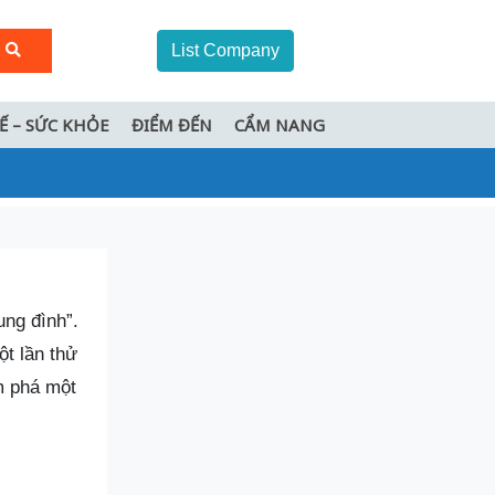
List Company
TẾ – SỨC KHỎE
ĐIỂM ĐẾN
CẨM NANG
ung đình”.
ột lần thử
m phá một