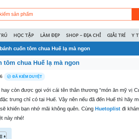
TRÚ
HỌC TẬP
LÀM ĐẸP
SHOP – ĐỊA CHỈ
GIẢI TRÍ
Y 
 bánh cuốn tôm chua Huế lạ mà ngon
n tôm chua Huế lạ mà ngon
26
ĐÃ KIỂM DUYỆT
hay còn được gọi với cái tên thân thương “món ăn mỹ vị C
đặc trưng chỉ có tại Huế. Vậy nên nếu đã đến Huế thì hãy m
 sẽ khiến bạn nhớ mãi không quên. Cùng
Huetoplist
đi khá
ệt này nhé!