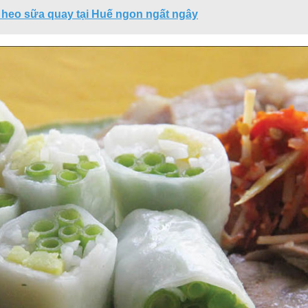
 heo sữa quay tại Huế ngon ngất ngây