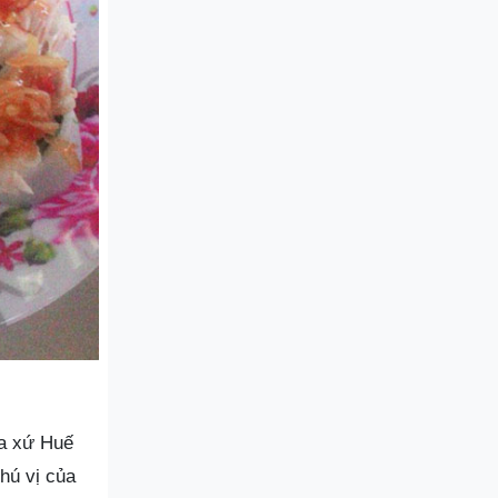
ủa xứ Huế
hú vị của