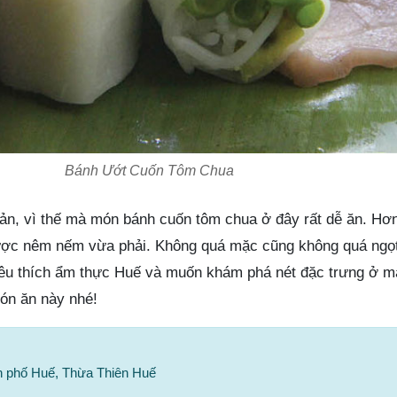
Bánh Ướt Cuốn Tôm Chua
ản, vì thế mà món bánh cuốn tôm chua ở đây rất dễ ăn. Hơn 
ợc nêm nếm vừa phải. Không quá mặc cũng không quá ngọt 
yêu thích ẩm thực Huế và muốn khám phá nét đặc trưng ở m
ón ăn này nhé!
nh phố Huế, Thừa Thiên Huế