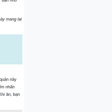
y bạn nhớ
ày mang lại
 quán này
iểm nhấn
hi ăn, bạn