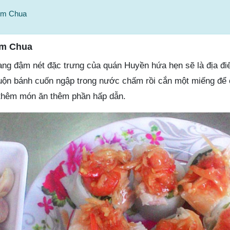
ôm Chua
ôm Chua
ang đậm nét đặc trưng của quán Huyền hứa hẹn sẽ là địa đ
uộn bánh cuốn ngập trong nước chấm rồi cắn một miếng để 
 thêm món ăn thêm phần hấp dẫn.