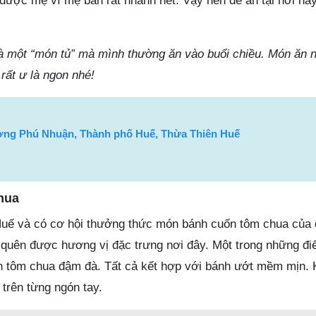
 được mệ vì mệ bán rất nhanh hết. Vậy nên để ăn tại nơi nà
 một “món tủ” mà mình thường ăn vào buổi chiều. Món ăn n
rất ư là ngon nhé!
ng Phú Nhuận, Thành phố Huế, Thừa Thiên Huế
hua
Huế và có cơ hội thưởng thức món bánh cuốn tôm chua của
 quên được hương vị đặc trưng nơi đây. Một trong những đ
n tôm chua đậm đà. Tất cả kết hợp với bánh ướt mềm mịn. K
trên từng ngón tay.