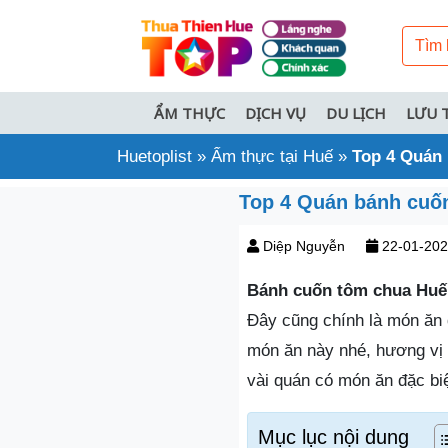
ẨM THỰC
DỊCH VỤ
DU LỊCH
LƯU 
Huetoplist
»
Ẩm thực tại Huế
»
Top 4 Quán
Top 4 Quán bánh cuố
Diệp Nguyễn
22-01-20
Bánh cuốn tôm chua Huế
Đây cũng chính là món ăn 
món ăn này nhé, hương vị
vài quán có món ăn đặc bi
Mục lục nội dung