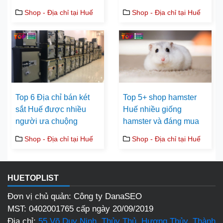
Shop - Địa chỉ tại Huế
Shop - Địa chỉ tại Huế
Top 6 Địa chỉ bán két
Top 5+ shop hamster
sắt Huế được nhiều
Huế nhiều giống
người ưa chuộng
hamster và đáng mua
Shop - Địa chỉ tại Huế
Shop - Địa chỉ tại Huế
HUETOPLIST
Đơn vị chủ quản: Công ty DanaSEO
MST: 0402001765 cấp ngày 20/09/2019
Địa chỉ:
55 Võ Duy Ninh, Thủy Thủ, Hương Thủy, Thành