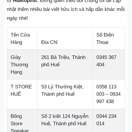
từ
Huetoplist
. Đừng quên theo dõi chúng tôi để cập
nhật thêm nhiều bài viết hữu ích và hấp dẫn khác mỗi
ngày nhé!
Tên Cửa
Số Điện
Hàng
Địa Chỉ
Thoại
Giày
261 Bà Triệu, Thành
0345 367
Thượng
phố Huế
404
Hạng
T STORE
53 Lý Thường Kiệt,
0358 113
HUẾ
Thành phố Huế
003 – 0934
997 438
Bống
Số 2 kiệt 124 Nguyễn
0344 234
Store
Huệ, Thành phố Huế
014
Sneaker