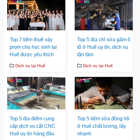
Top 7 tiệm thuê váy
Top 5 địa chỉ sửa gầm ô
prom cho học sinh tại
tô ở Huế uy tín, dịch vụ
Huế được yêu thích
tận tâm
Dịch vụ tại Huế
Dịch vụ tại Huế
Top 5 địa điểm cung
Top 5 tiệm sửa đồng hồ
cấp dịch vụ cắt CNC
ở Huế chất lượng, lấy
Huế uy tín hàng đầu
nhanh