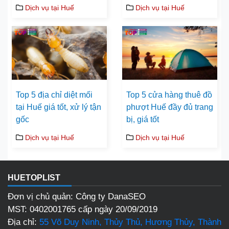
Dịch vụ tại Huế
Dịch vụ tại Huế
Top 5 địa chỉ diệt mối
Top 5 cửa hàng thuê đồ
tại Huế giá tốt, xử lý tận
phượt Huế đầy đủ trang
gốc
bị, giá tốt
Dịch vụ tại Huế
Dịch vụ tại Huế
HUETOPLIST
Đơn vị chủ quản: Công ty DanaSEO
MST: 0402001765 cấp ngày 20/09/2019
Địa chỉ:
55 Võ Duy Ninh, Thủy Thủ, Hương Thủy, Thành