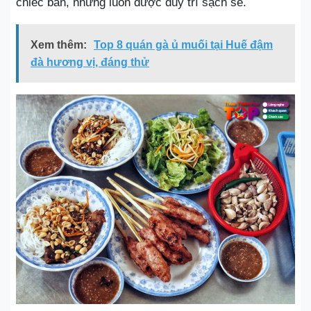
chiếc bàn, nhưng luôn được duy trì sạch sẽ.
Xem thêm:
Top 8 quán gà ủ muối tại Huế đậm
đà hương vị, đáng thử