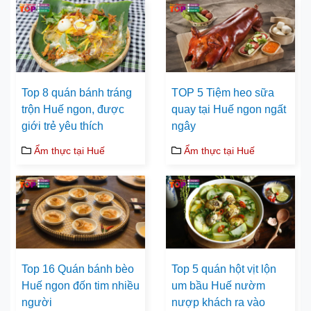
Top 8 quán bánh tráng
TOP 5 Tiệm heo sữa
trộn Huế ngon, được
quay tại Huế ngon ngất
giới trẻ yêu thích
ngây
Ẩm thực tại Huế
Ẩm thực tại Huế
Top 16 Quán bánh bèo
Top 5 quán hột vịt lộn
Huế ngon đốn tim nhiều
um bầu Huế nườm
người
nượp khách ra vào