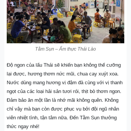
Tằm Sụn – Ẩm thực Thái Lào
Độ ngon của lẩu Thái sẽ khiến bạn không thể cưỡng
lại được, hương thơm nức mũi, chua cay xuýt xoa.
Nước dùng mang hương vị đậm đà cùng với vị thanh
ngọt của các loại hải sản tươi rói, thịt bò thơm ngon.
Đảm bảo ăn một lần là nhớ mãi không quên. Không
chỉ vậy mà bạn còn được phục vụ bởi đội ngũ nhân
viên nhiệt tình, tận tâm nữa. Đến Tằm Sụn thưởng
thức ngay nhé!