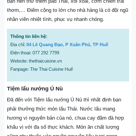
bạn nên thử thêm pad Thái, xôi xoài, cơm chiên trái
thơm,… Điểm cộng to lớn cho nhà hàng là có đội ngũ
nhân viên nhiệt tình, phục vụ nhanh chóng.
Thông tin liên hệ:
Địa chỉ:
04 Lê Quang Đạo, P Xuân Phú, TP Huế
Điện thoại: 077 292 7799
Website: thethaicuisine.vn
Fanpage: The Thai Cuisine Huế
Tiệm lẩu nướng Ú Nù
Đã đến với Tiệm lẩu nướng Ú Nù thì nhất định bạn
phải thưởng thức món lẩu Thái. Nước lẩu mang
hương vị nguyên bản của nó, chua cay đậm đà hợp
khẩu vị với đa số thực khách. Món ăn chất lượng