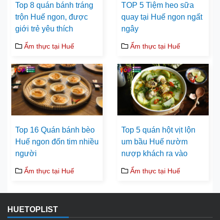
Top 8 quán bánh tráng
TOP 5 Tiệm heo sữa
trộn Huế ngon, được
quay tại Huế ngon ngất
giới trẻ yêu thích
ngây
Ẩm thực tại Huế
Ẩm thực tại Huế
Top 16 Quán bánh bèo
Top 5 quán hột vịt lộn
Huế ngon đốn tim nhiều
um bầu Huế nườm
người
nượp khách ra vào
Ẩm thực tại Huế
Ẩm thực tại Huế
HUETOPLIST