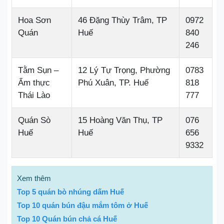
Hoa Sơn
46 Đặng Thùy Trâm, TP
0972
Quán
Huế
840
246
Tằm Sụn –
12 Lý Tự Trọng, Phường
0783
Ẩm thực
Phú Xuân, TP. Huế
818
Thái Lào
777
Quán Sò
15 Hoàng Văn Thụ, TP
076
Huế
Huế
656
9332
Xem thêm
Top 5 quán bò nhúng dấm Huế
Top 10 quán bún đậu mắm tôm ở Huế
Top 10 Quán bún chả cá Huế