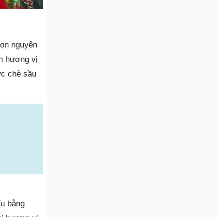
họn nguyên
n hương vị
ức chè sầu
ấu bằng