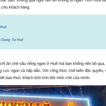
 khác biệt, không quá ngọt nên ăn không bị ngán. Hơn nữa t
ợi cho khách hàng.
 Huế
ô Dung- Tp Huế
 chỉ ăn chè sầu riêng ngon ở Huế mà bạn không nên bỏ qua.
ng cực ngon và hấp dẫn. Với công thức chế biến độc quyền, 
iết bao thực khách khó tính bởi món chè của mình.