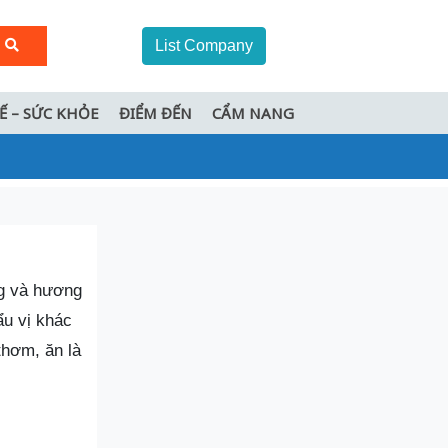
List Company
TẾ – SỨC KHỎE
ĐIỂM ĐẾN
CẨM NANG
ng và hương
ẩu vị khác
hơm, ăn là