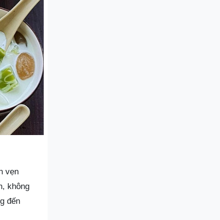
n vẹn
h, không
ng đến