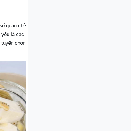
 số quán chè
 yếu là các
c tuyển chọn