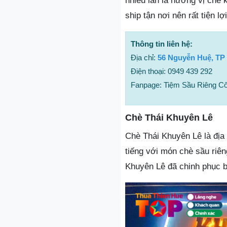
nhiều lần là hương vị chè
ship tận nơi nên rất tiện l
Thông tin liên hệ:
Địa chỉ:
56 Nguyễn Huệ, TP
Điện thoại: 0949 439 292
Fanpage: Tiệm Sầu Riêng C
Chè Thái Khuyên Lê
Chè Thái Khuyên Lê là địa
tiếng với món chè sầu riê
Khuyên Lê đã chinh phục b