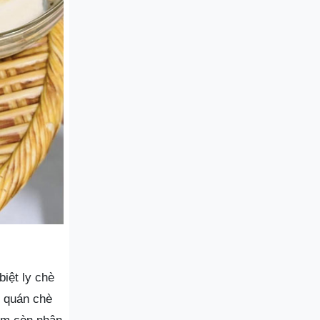
iệt ly chè
i quán chè