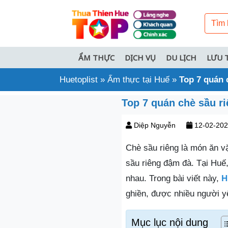
ẨM THỰC
DỊCH VỤ
DU LỊCH
LƯU 
Huetoplist
»
Ẩm thực tại Huế
»
Top 7 quán 
Top 7 quán chè sầu r
Diệp Nguyễn
12-02-20
Chè sầu riêng là món ăn v
sầu riêng đậm đà. Tại Huế
nhau. Trong bài viết này,
H
ghiền, được nhiều người y
Mục lục nội dung