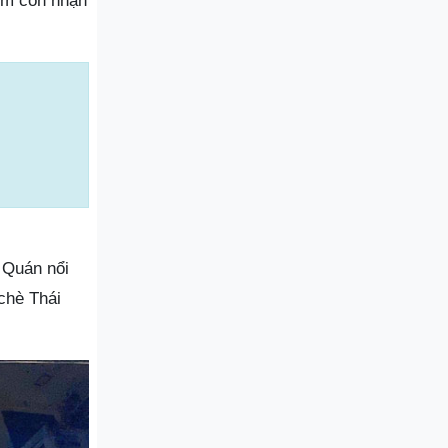
iệm còn nhận
 Quán nổi
chè Thái