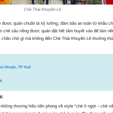
Chè Thái Khuyên Lê
è được quán chuẩn bị kỹ lưỡng, đảm bảo an toàn từ khâu c
ón chè sầu riêng được quán đặt hết tâm huyết vào để làm nê
n chần chờ gì mà không đến Chè Thái Khuyên Lê thưởng th
hú Nhuận, TP Huế
Lê
Hi
những thương hiệu tiên phong về style “chè ít ngọt – chè n