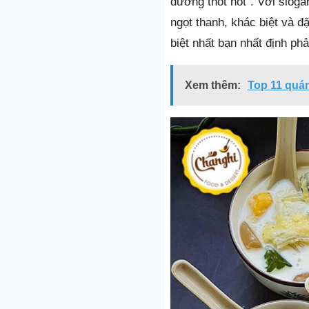
đường thốt nốt”. Với slog
ngọt thanh, khác biệt và 
biệt nhất bạn nhất định phả
Xem thêm:
Top 11 quá