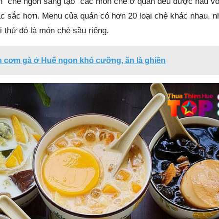
an “chè ngon sáng tạo” các món chè ở quán đều được nấu vớ
đặc sắc hơn. Menu của quán có hơn 20 loại chè khác nhau, 
i thử đó là món chè sầu riêng.
n cơm gà ở Huế ngon khó cưỡng, ăn là ghiền