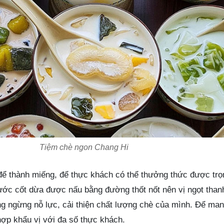
Tiệm chè ngon Chang Hi
để thành miếng, để thực khách có thể thưởng thức được trọ
ước cốt dừa được nấu bằng đường thốt nốt nên vị ngọt than
ng ngừng nỗ lực, cải thiện chất lượng chè của mình. Để ma
ợp khẩu vị với đa số thực khách.