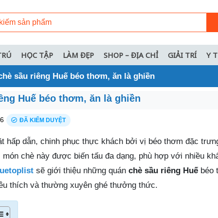
TRÚ
HỌC TẬP
LÀM ĐẸP
SHOP – ĐỊA CHỈ
GIẢI TRÍ
Y 
chè sầu riêng Huế béo thơm, ăn là ghiền
iêng Huế béo thơm, ăn là ghiền
26
ĐÃ KIỂM DUYỆT
ặt hấp dẫn, chinh phục thực khách bởi vị béo thơm đặc trư
, món chè này được biến tấu đa dạng, phù hợp với nhiều kh
uetoplist
sẽ giới thiệu những quán
chè sầu riêng Huế
béo t
êu thích và thường xuyên ghé thưởng thức.