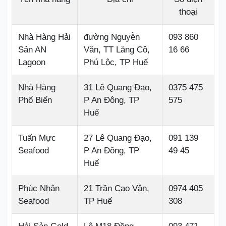
thoại
Nhà Hàng Hải
đường Nguyễn
093 860
Sản AN
Văn, TT Lăng Cô,
16 66
Lagoon
Phú Lộc, TP Huế
Nhà Hàng
31 Lê Quang Đạo,
0375 475
Phố Biển
P An Đông, TP
575
Huế
Tuấn Mực
27 Lê Quang Đạo,
091 139
Seafood
P An Đông, TP
49 45
Huế
Phúc Nhân
21 Trần Cao Vân,
0974 405
Seafood
TP Huế
308