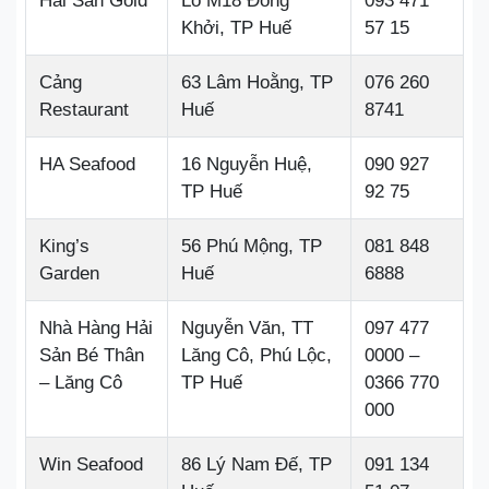
Hải Sản Gold
Lô M18 Đồng
093 471
Khởi, TP Huế
57 15
Cảng
63 Lâm Hoằng, TP
076 260
Restaurant
Huế
8741
HA Seafood
16 Nguyễn Huệ,
090 927
TP Huế
92 75
King’s
56 Phú Mộng, TP
081 848
Garden
Huế
6888
Nhà Hàng Hải
Nguyễn Văn, TT
097 477
Sản Bé Thân
Lăng Cô, Phú Lộc,
0000 –
– Lăng Cô
TP Huế
0366 770
000
Win Seafood
86 Lý Nam Đế, TP
091 134