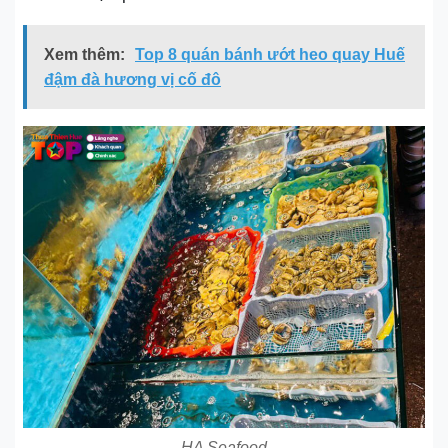
Xem thêm:
Top 8 quán bánh ướt heo quay Huế
đậm đà hương vị cố đô
HA Seafood