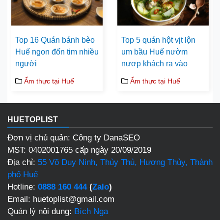
Top 16 Quán bánh bèo
Top 5 quán hột vịt lộn
Huế ngon đốn tim nhiều
um bầu Huế nườm
người
nượp khách ra vào
Ẩm thực tại Huế
Ẩm thực tại Huế
HUETOPLIST
Đơn vị chủ quản: Công ty DanaSEO
MST: 0402001765 cấp ngày 20/09/2019
Địa chỉ:
55 Võ Duy Ninh, Thủy Thủ, Hương Thủy, Thành
phố Huế
Hotline:
0888 160 444
(
Zalo
)
Email: huetoplist@gmail.com
Quản lý nội dung:
Bích Nga