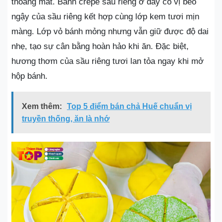
thoáng mát. Bánh crepe sầu riêng ở đây có vị béo
ngậy của sầu riêng kết hợp cùng lớp kem tươi mịn
màng. Lớp vỏ bánh mỏng nhưng vẫn giữ được độ dai
nhẹ, tạo sự cân bằng hoàn hảo khi ăn. Đặc biệt,
hương thơm của sầu riêng tươi lan tỏa ngay khi mở
hộp bánh.
Xem thêm:
Top 5 điểm bán chả Huế chuẩn vị
truyền thống, ăn là nhớ