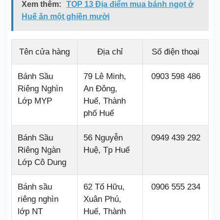
Xem thêm:
TOP 13 Địa điểm mua bánh ngọt ở
Huế ăn một ghiền mười
Tên cửa hàng
Địa chỉ
Số điện thoại
Bánh Sầu
79 Lê Minh,
0903 598 486
Riêng Nghìn
An Đông,
Lớp MYP
Huế, Thành
phố Huế
Bánh Sầu
56 Nguyễn
0949 439 292
Riêng Ngàn
Huệ, Tp Huế
Lớp Cô Dung
Bánh sầu
62 Tố Hữu,
0906 555 234
riêng nghìn
Xuân Phú,
lớp NT
Huế, Thành