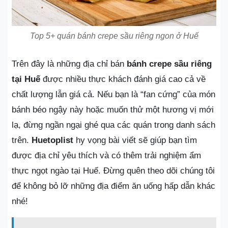
Top 5+ quán bánh crepe sầu riêng ngon ở Huế
Trên đây là những địa chỉ bán
bánh crepe sầu riêng
tại Huế
được nhiều thực khách đánh giá cao cả về
chất lượng lẫn giá cả. Nếu bạn là “fan cứng” của món
bánh béo ngậy này hoặc muốn thử một hương vị mới
lạ, đừng ngần ngại ghé qua các quán trong danh sách
trên.
Huetoplist
hy vọng bài viết sẽ giúp bạn tìm
được địa chỉ yêu thích và có thêm trải nghiệm ẩm
thực ngọt ngào tại Huế. Đừng quên theo dõi chúng tôi
để không bỏ lỡ những địa điểm ăn uống hấp dẫn khác
nhé!