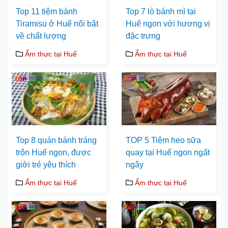
Top 11 tiệm bánh
Top 7 lò bánh mì tại
Tiramisu ở Huế nổi bật
Huế ngon với hương vị
về chất lượng
đặc trưng
Ẩm thực tại Huế
Ẩm thực tại Huế
Top 8 quán bánh tráng
TOP 5 Tiệm heo sữa
trộn Huế ngon, được
quay tại Huế ngon ngất
giới trẻ yêu thích
ngây
Ẩm thực tại Huế
Ẩm thực tại Huế